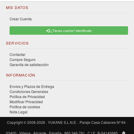
MIS DATOS
Crear Cuenta
¿Tienes cuenta? Identificate
SERVICIOS
Contactar
Compre Seguro
Garantía de satisfacción
INFORMACIÓN
Envíos y Plazos de Entrega
Condiciones Generales
Política de Privacidad
Modificar Privacidad
Política de cookies
Nota Legal
Copyright © 2008-2026 · YUKANE S.L.N.E. · Paraje Casa Cabanes Nº 64 ·
03400 · Villena · Alicante · España · 965 346 791 · C.I.F.: B-54145685