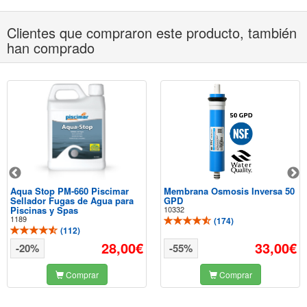
Clientes que compraron este producto, también
han comprado
Aqua Stop PM-660 Piscimar
Membrana Osmosis Inversa 50
Sellador Fugas de Agua para
GPD
Piscinas y Spas
10332
1189
(
174
)
(
112
)
28,00€
33,00€
-20%
-55%
Comprar
Comprar