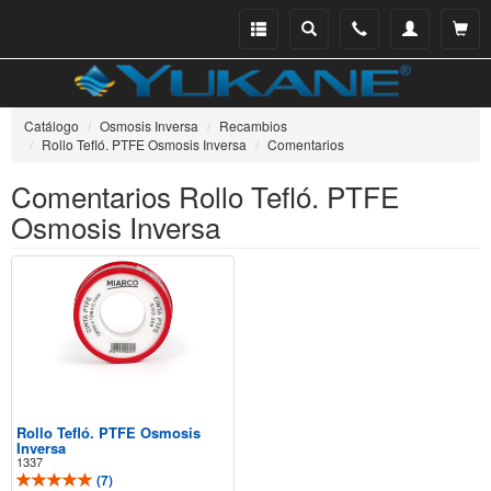
Menu
Buscar
Teléfono
Mi
Ver ce
catálogo
cuenta
Catálogo
Osmosis Inversa
Recambios
Rollo Tefló. PTFE Osmosis Inversa
Comentarios
Comentarios Rollo Tefló. PTFE
Osmosis Inversa
Rollo Tefló. PTFE Osmosis
Inversa
1337
(
7
)