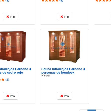
(
3
)
(
9
)
Info
Info
nfrarrojos Carbono 4
Sauna Infrarrojos Carbono 4
s de cedro rojo
personas de hemlock
HY-104
(
2
)
Info
Info