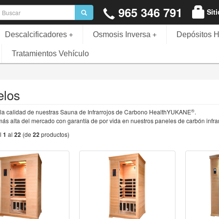
965 346 791
Sit
Descalcificadores
Osmosis Inversa
Depósitos H
+
+
Tratamientos Vehículo
los
®
la calidad de nuestras Sauna de Infrarrojos de Carbono HealthYUKANE
.
ás alta del mercado con garantía de por vida en nuestros paneles de carbón inf
l
1
al
22
(de
22
productos)