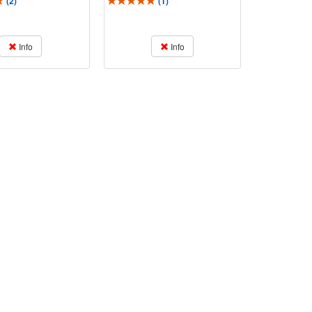
(
2
)
(
1
)
Info
Info