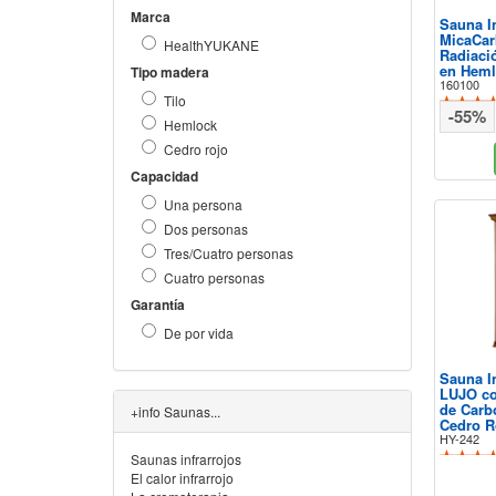
Marca
Sauna In
MicaCar
HealthYUKANE
Radiaci
en Hem
Tipo madera
160100
Tilo
-55%
Hemlock
Cedro rojo
Capacidad
Una persona
Dos personas
Tres/Cuatro personas
Cuatro personas
Garantía
De por vida
Sauna In
LUJO co
de Carb
+info Saunas...
Cedro R
HY-242
Saunas infrarrojos
El calor infrarrojo