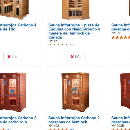
nfrarrojos Carbono 4
Sauna Infrarrojos 1 plaza de
Sauna Inf
s de Tilo
Esquina con NanoCarbono y
persona d
madera de Hemlock de
HY-201
Canada
HY-151
(
1
)
Info
Info
nfrarrojos Carbono 2
Sauna Infrarrojos Carbono 2
Sauna Inf
s de cedro rojo
personas de hemlock
personas 
HY-102
HY-203B