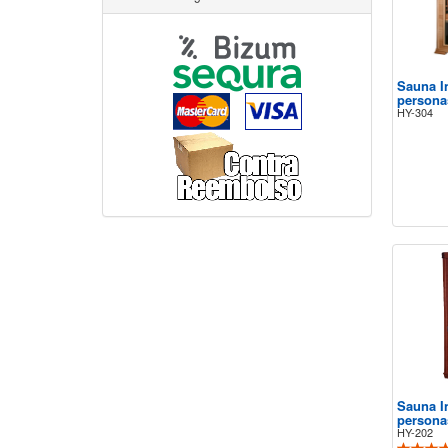
Sauna I
persona
HY-304
Sauna I
persona
HY-202