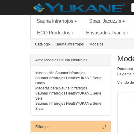
Sauna Infrarrojos
Spas, Jacuzzis
+
+
ECO Productos
Envasado al vacio
+
+
Catálogo
Sauna Infrarrojos
Modelos
Mode
+info Modelos Sauna Infrarrojos
Descubra 
Información Saunas Infrarrojos
La gama m
Saunas Infrarrojos HealthYUKANE Serie
Viendo de
Cinco
Maderas para Sauna Infrarrojos
Saunas Infrarrojos HealthYUKANE Serie
Seis
Saunas Infrarrojos HealthYUKANE Serie
Siete
Filtrar por
¿?