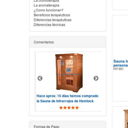
La cromoterapia
La aromaterapia
¿Como funcionan?
Beneficios terapéuticos
Diferencias terapéuticas
Diferencias técnicas
Comentarios
Sauna I
persona
HY-301
atisfechos con esta
Hace aprox. 15 días hemos comprado
La sauna Heal
s cara que otras
la Sauna de Infrarrojos de Hemlock
lo ofrecido en 
r inter ..
HealthYUKANE. El servicio ha s ..
perfectamente a
Formas de Pago