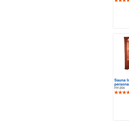
Sauna I
persona
HY-204