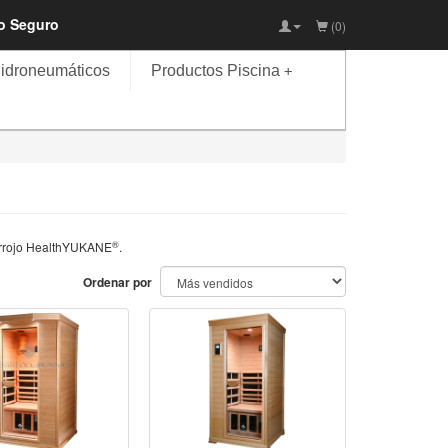
io Seguro
(0)
idroneumáticos
Productos Piscina
+
®
rarrojo HealthYUKANE
.
Ordenar por