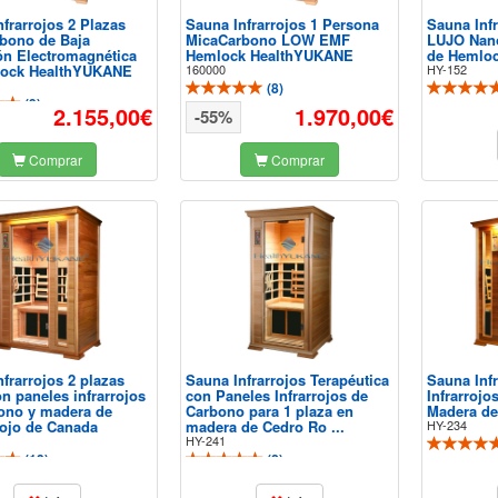
frarrojos 2 Plazas
Sauna Infrarrojos 1 Persona
Sauna Inf
bono de Baja
MicaCarbono LOW EMF
LUJO Nan
ón Electromagnética
Hemlock HealthYUKANE
de Hemloc
lock HealthYUKANE
160000
HY-152
(
8
)
(
9
)
2.155,00€
1.970,00€
-55%
Comprar
Comprar
frarrojos 2 plazas
Sauna Infrarrojos Terapéutica
Sauna Infr
n paneles infrarrojos
con Paneles Infrarrojos de
Infrarrojo
ono y madera de
Carbono para 1 plaza en
Madera de
ojo de Canada
madera de Cedro Ro ...
HY-234
HY-241
(
13
)
(
2
)