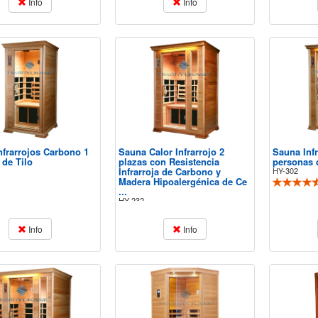
Info
Info
nfrarrojos Carbono 1
Sauna Calor Infrarrojo 2
Sauna Inf
 de Tilo
plazas con Resistencia
personas 
Infrarroja de Carbono y
HY-302
Madera Hipoalergénica de Ce
...
HY-232
Info
Info
thYUKANE cumple todo
Recientemente hemos comprado un
Esta saun
su publicidad. Se ajusta
Sauna Infrarojo para 2 personas en
mejor es e
 lo que des ..
Hemlock y realmente es un excelen ..
el cual, e