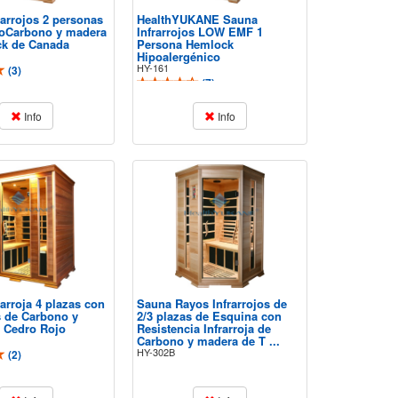
rarrojos 2 personas
HealthYUKANE Sauna
oCarbono y madera
Infrarrojos LOW EMF 1
k de Canada
Persona Hemlock
Hipoalergénico
HY-161
(
3
)
(
7
)
Info
Info
arroja 4 plazas con
Sauna Rayos Infrarrojos de
s de Carbono y
2/3 plazas de Esquina con
 Cedro Rojo
Resistencia Infrarroja de
Carbono y madera de T ...
HY-302B
(
2
)