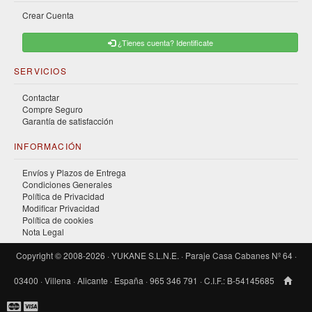
Crear Cuenta
¿Tienes cuenta? Identificate
SERVICIOS
Contactar
Compre Seguro
Garantía de satisfacción
INFORMACIÓN
Envíos y Plazos de Entrega
Condiciones Generales
Política de Privacidad
Modificar Privacidad
Política de cookies
Nota Legal
Copyright © 2008-2026 · YUKANE S.L.N.E. · Paraje Casa Cabanes Nº 64 ·
03400 · Villena · Alicante · España · 965 346 791 · C.I.F.: B-54145685