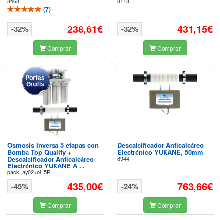
8468
8118
(
7
)
238,61€
431,15€
-32%
-32%
Comprar
Comprar
Osmosis Inversa 5 etapas con
Descalcificador Anticalcáreo
Bomba Top Quality +
Electrónico YUKANE, 50mm
Descalcificador Anticalcáreo
8944
Electrónico YUKANE A ...
pack_ay02+oi_5P
435,00€
763,66€
-45%
-24%
Comprar
Comprar