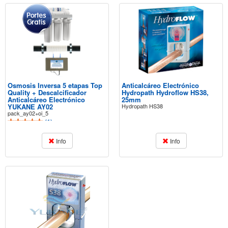
Osmosis Inversa 5 etapas Top
Anticalcáreo Electrónico
Quality + Descalcificador
Hydropath Hydroflow HS38,
Anticalcáreo Electrónico
25mm
YUKANE AY02
Hydropath HS38
pack_ay02+oi_5
(
1
)
Info
Info