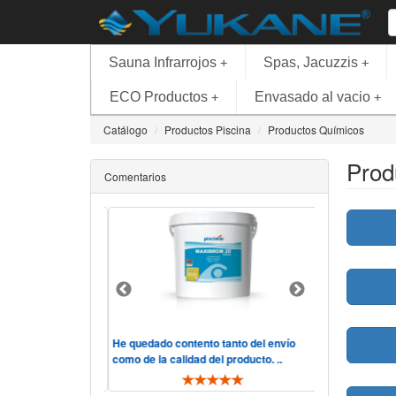
Sauna Infrarrojos
Spas, Jacuzzis
+
+
ECO Productos
Envasado al vacio
+
+
Catálogo
Productos Piscina
Productos Químicos
Prod
Comentarios
, excelente
He quedado contento tanto del envío
Tengo una pisc
 súper rápido.
como de la calidad del producto. ..
resultado más 
veré a comprar en ..
BROMO y el Ant