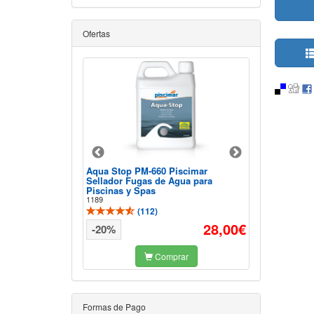
Ofertas
ck PM-624 Piscimar
Aqua Stop PM-660 Piscimar
Antialgas Liqu
Sellador Fugas de Agua para
947
Piscinas y Spas
(
2
1189
(
112
)
102,54€
28,00€
-20%
 packs
Comprar
Formas de Pago