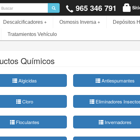
965 346 791
Sit
Descalcificadores
Osmosis Inversa
Depósitos H
+
+
Tratamientos Vehículo
uctos Químicos
Algicidas
Antiespumantes
Cloro
Eliminadores Insecto
ina con cubierta y el
Buen producto y envio muy rapido. Todo
Buenos dí
Floculantes
Invernadores
óptimo lo consigo con
perfecto,gracia-
producto 
ialgas liquido ..
s. ..
valorarlo.