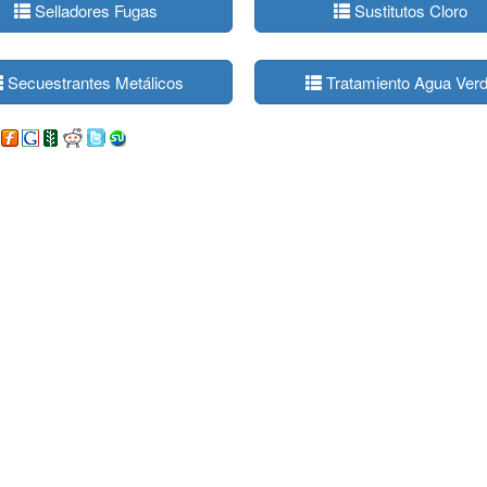
Selladores Fugas
Sustitutos Cloro
Secuestrantes Metálicos
Tratamiento Agua Ver
ido Piscimar (1 litro)
Oxígeno Activo 12 para Piscinas -
Cloro Mul
Garrafa 10 Litros
Chem (5 
10362
1095
)
(
4
)
16,23€
25,00€
-20%
Ver packs
Ver packs