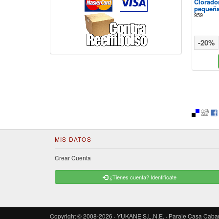
Clorador
pequeña
959
-20%
MIS DATOS
Crear Cuenta
¿Tienes cuenta? Identificate
Copyright © 2008-2026 · YUKANE S.L.N.E. · Paraje Casa Cabanes 