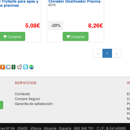
 Flotante para spas y
Clorador Dosificador Piscina
s piscinas
6518
5,08€
8,26€
-20%
Comprar
Comprar
(current)
«
1
»
SERVICIOS
I
Contactar
E
Compre Seguro
C
Garantía de satisfacción
P
M
P
N
Nº 64 · 03400 · Villena · Alicante · España · 965 346 791 · C.I.F.: B-54145685