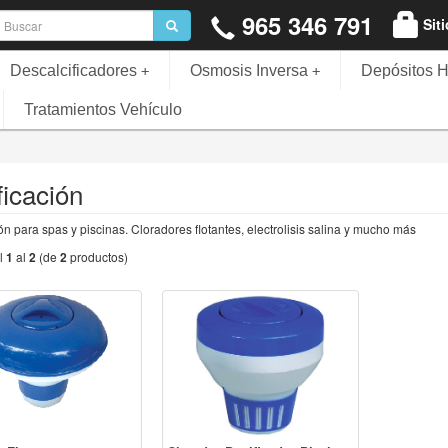
965 346 791
Sit
Descalcificadores
Osmosis Inversa
Depósitos H
+
+
Tratamientos Vehículo
ficación
ón para spas y piscinas. Cloradores flotantes, electrolisis salina y mucho más
l
1
al
2
(de
2
productos)