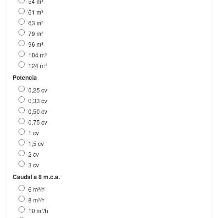
54 m³
61 m³
63 m³
79 m³
96 m³
104 m³
124 m³
Potencia
0,25 cv
0,33 cv
0,50 cv
0,75 cv
1 cv
1,5 cv
2 cv
3 cv
Caudal a 8 m.c.a.
6 m³/h
8 m³/h
10 m³/h