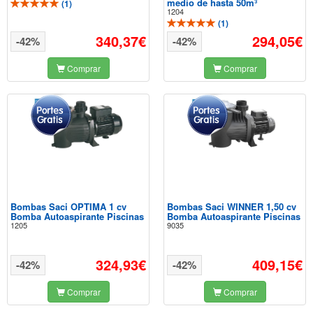
medio de hasta 50m³
(
1
)
1204
(
1
)
340,37€
294,05€
-42%
-42%
Comprar
Comprar
Bombas Saci OPTIMA 1 cv
Bombas Saci WINNER 1,50 cv
Bomba Autoaspirante Piscinas
Bomba Autoaspirante Piscinas
1205
9035
324,93€
409,15€
-42%
-42%
Comprar
Comprar