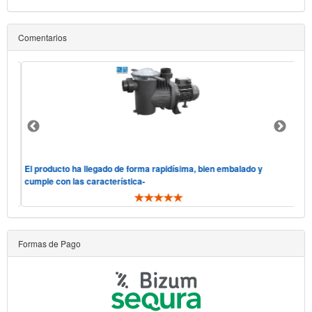
Comentarios
able
El producto ha llegado de forma rapidísima, bien embalado y
El 
cumple con las característica-
s que se in ..
Formas de Pago