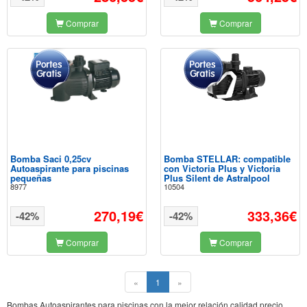
Comprar
Comprar
Bomba Saci 0,25cv
Bomba STELLAR: compatible
Autoaspirante para piscinas
con Victoria Plus y Victoria
pequeñas
Plus Silent de Astralpool
8977
10504
270,19€
333,36€
-42%
-42%
Comprar
Comprar
(current)
«
1
»
Bombas Autoaspirantes para piscinas con la mejor relación calidad precio