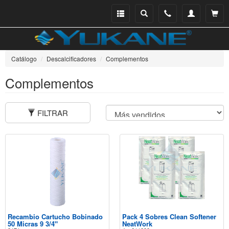
Menu
Buscar
Teléfono
Mi
Ver ce
catálogo
cuenta
Catálogo
Descalcificadores
Complementos
Complementos
FILTRAR
Recambio Cartucho Bobinado
Pack 4 Sobres Clean Softener
50 Micras 9 3/4"
NeatWork