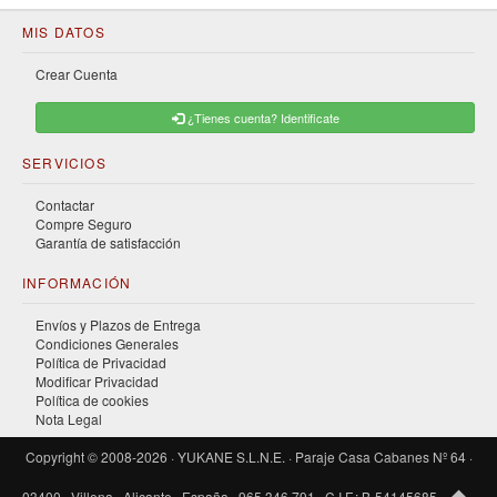
MIS DATOS
Crear Cuenta
¿Tienes cuenta? Identificate
SERVICIOS
Contactar
Compre Seguro
Garantía de satisfacción
INFORMACIÓN
Envíos y Plazos de Entrega
Condiciones Generales
Política de Privacidad
Modificar Privacidad
Política de cookies
Nota Legal
Copyright © 2008-2026 · YUKANE S.L.N.E. · Paraje Casa Cabanes Nº 64 ·
03400 · Villena · Alicante · España · 965 346 791 · C.I.F.: B-54145685