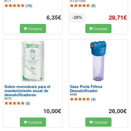
8171
4 x 611000
(
10
)
(
9
)
6,35€
28,71€
-28%
Comprar
Comprar
Sobre monodosis para el
Vaso Porta Filtros
mantenimiento anual de
Descalcificador
descalcificadores
9496
9070
(
4
)
(
5
)
10,00€
26,00€
Comprar
Comprar