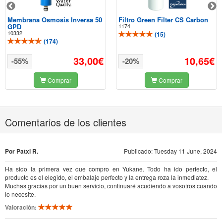
Membrana Osmosis Inversa 50
Filtro Green Filter CS Carbon
GPD
1174
10332
(
15
)
(
174
)
33,00€
10,65€
-55%
-20%
Comprar
Comprar
Comentarios de los clientes
Por Patxi R.
Publicado: Tuesday 11 June, 2024
Ha sido la primera vez que compro en Yukane. Todo ha ido perfecto, el
producto es el elegido, el embalaje perfecto y la entrega roza la inmediatez.
Muchas gracias por un buen servicio, continuaré acudiendo a vosotros cuando
lo necesite.
Valoración: