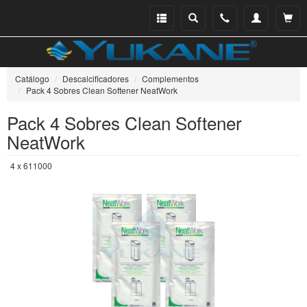
Menu
Buscar
Teléfono
Mi
Ver ce
catálogo
cuenta
Catálogo
Descalcificadores
Complementos
Pack 4 Sobres Clean Softener NeatWork
Pack 4 Sobres Clean Softener
NeatWork
4 x 611000