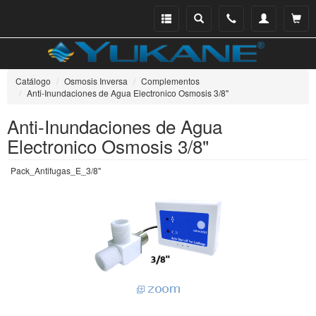
Menu
Buscar
Teléfono
Mi
Ver ce
catálogo
cuenta
Catálogo
Osmosis Inversa
Complementos
Anti-Inundaciones de Agua Electronico Osmosis 3/8"
Anti-Inundaciones de Agua
Electronico Osmosis 3/8"
Pack_Antifugas_E_3/8"