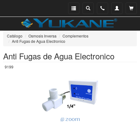
Menu
Buscar
Teléfono
Mi
Ver ce
catálogo
cuenta
Catálogo
Osmosis Inversa
Complementos
Anti Fugas de Agua Electronico
Anti Fugas de Agua Electronico
9199