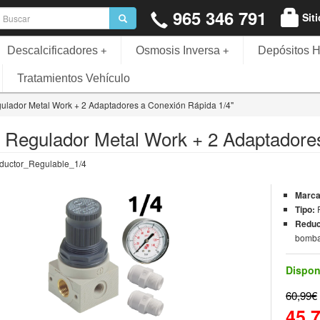
965 346 791
Sit
Descalcificadores
Osmosis Inversa
Depósitos H
+
+
Tratamientos Vehículo
ulador Metal Work + 2 Adaptadores a Conexión Rápida 1/4"
 Regulador Metal Work + 2 Adaptadores
uctor_Regulable_1/4
Marc
Tipo:
Reduc
bomb
Dispon
60,99€
45,