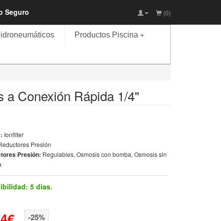
io Seguro
(0)
idroneumáticos
Productos Piscina
+
 a Conexión Rápida 1/4"
a:
Ionfilter
Reductores Presión
tores Presión:
Regulables, Osmosis con bomba, Osmosis sin
a
ibilidad:
5 días.
74€
-25%