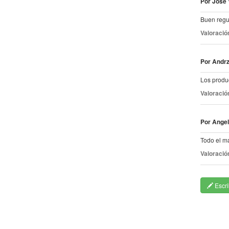
Por Jose 
Buen regu
Valoració
Por Andrz
Los produ
Valoració
Por Angel
Todo el ma
Valoració
Escri