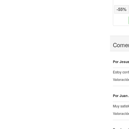
(
3
)
46,63€
61,03€
%
-30%
-55%
Comprar
Comprar
Coment
Por Jesus
Estoy cont
Valoració
Por Juan 
Muy satisf
Valoració