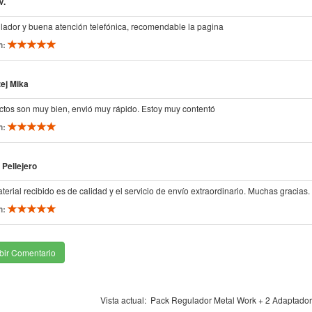
V.
lador y buena atención telefónica, recomendable la pagina
n:
ej Mika
ctos son muy bien, envió muy rápido. Estoy muy contentó
n:
 Pellejero
terial recibido es de calidad y el servicio de envío extraordinario. Muchas gracias.
n:
bir Comentario
Vista actual:
Pack Regulador Metal Work + 2 Adaptador