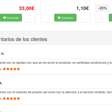
33,00€
1,10€
-25%
Comprar
Comprar
arios de los clientes
 G.
ento con la rapidez con que se me envió el producto, en perfectas condiciones y f
n:
A.
echo con el reductor de presión así como con la atención y el servicio recibido. S
n: