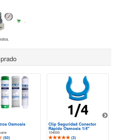
.
estos.
mprado
ltros Osmosis
Clip Seguridad Conector
Codo Mixto
Rápido Osmosis 1/4"
Osmosis Inv
kane
104000
103001
(
50
)
(
3
)