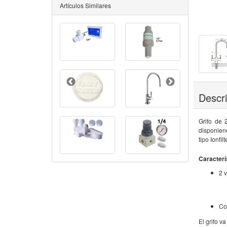
Artículos Similares
Descr
Grifo de 
disponien
tipo Ionfi
Caracterí
2 
Co
El grifo v