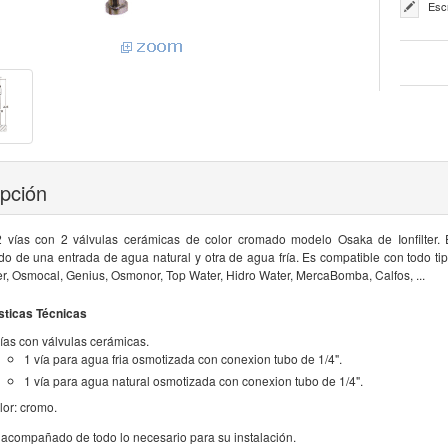
Esc
ipción
2 vías con 2 válvulas cerámicas de color cromado modelo Osaka de Ionfilter.
do de una entrada de agua natural y otra de agua fría. Es compatible con todo ti
lter, Osmocal, Genius, Osmonor, Top Water, Hidro Water, MercaBomba, Calfos, ...
sticas Técnicas
vías con válvulas cerámicas.
1 vía para agua fria osmotizada con conexion tubo de 1/4".
1 vía para agua natural osmotizada con conexion tubo de 1/4".
lor: cromo.
a acompañado de todo lo necesario para su instalación.