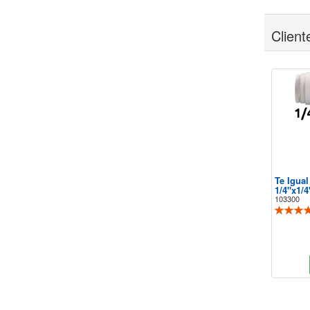
Clien
Te Igua
1/4"x1/4
103300