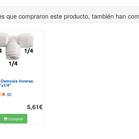
tes que compraron este producto, también han co
l Osmosis Inversa
"x1/4"
(
2
)
5,61€
Comprar