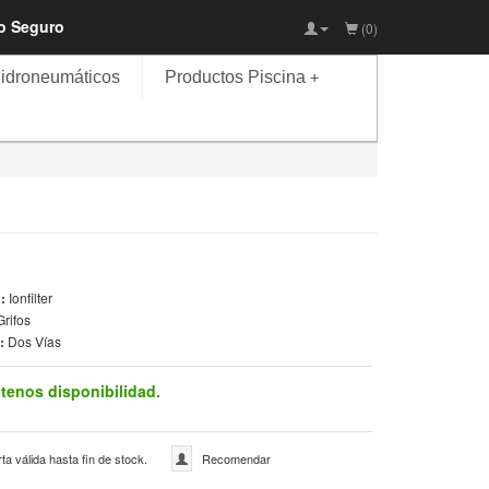
io Seguro
(0)
idroneumáticos
Productos Piscina
+
a:
Ionfilter
Grifos
s:
Dos Vías
tenos disponibilidad.
ta válida hasta fin de stock.
Recomendar