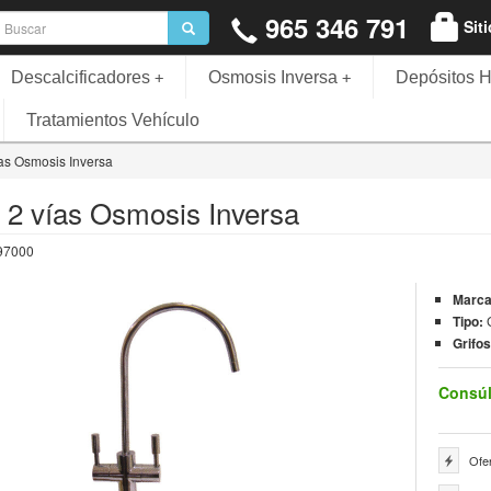
965 346 791
Sit
Descalcificadores
Osmosis Inversa
Depósitos H
+
+
Tratamientos Vehículo
ías Osmosis Inversa
o 2 vías Osmosis Inversa
97000
Marc
Tipo:
Grifo
Consúl
Ofer