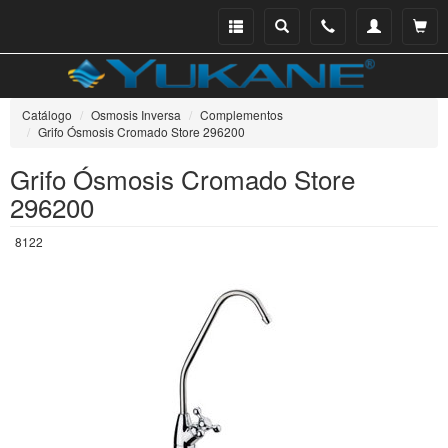
Menu
Buscar
Teléfono
Mi
Ver ce
catálogo
cuenta
Catálogo
Osmosis Inversa
Complementos
Grifo Ósmosis Cromado Store 296200
Grifo Ósmosis Cromado Store
296200
8122