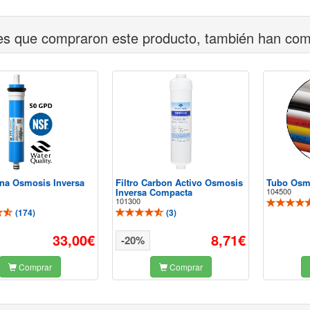
tes que compraron este producto, también han co
a Osmosis Inversa
Filtro Carbon Activo Osmosis
Tubo Osmo
Inversa Compacta
104500
101300
(
174
)
(
3
)
33,00€
8,71€
-20%
Comprar
Comprar