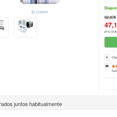
Dispon
62,87€
47,
21% I.V.A.
Ofer
Com
ados juntos habitualmente