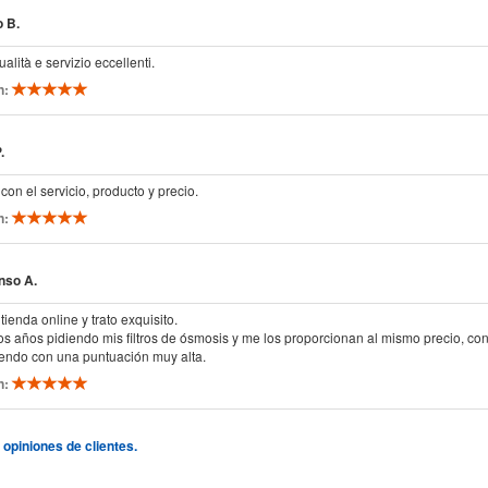
 B.
ualità e servizio eccellenti.
n:
.
on el servicio, producto y precio.
n:
onso A.
tienda online y trato exquisito.
ios años pidiendo mis filtros de ósmosis y me los proporcionan al mismo precio, 
endo con una puntuación muy alta.
n:
 opiniones de clientes.