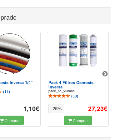
mprado
sis Inversa 1/4"
Pack 4 Filtros Osmosis
Pack 4 Filtr
Inversa
Remineraliz
pack_nc_yukane
pack_CS_remin
(
11
)
(
50
)
1,10€
27,23€
-25%
-25%
Comprar
Comprar