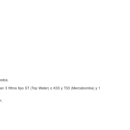
estos.
nan 3 filtros tipo ST (Top Water) o K33 y T33 (Mercabomba) y 1
®
.