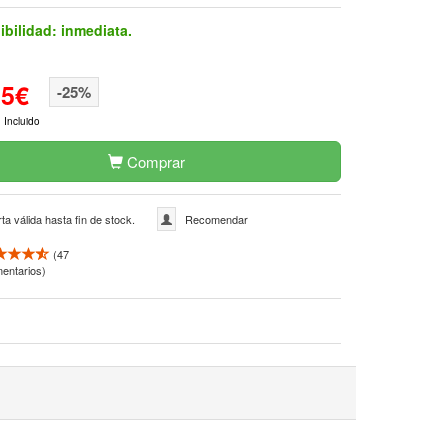
ibilidad:
inmediata.
15€
-25%
 Incluido
Comprar
ta válida hasta fin de stock.
Recomendar
(
47
entarios)