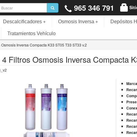
965 346 791
Sit
Descalcificadores
Osmosis Inversa
Depósitos H
+
+
Tratamientos Vehículo
os Osmosis Inversa Compacta K33 ST05 T33 ST33 v.2
 4 Filtros Osmosis Inversa Compacta 
3_v2
Marc
Reca
Compa
Prese
Conex
Reca
Recam
Recam
Recam