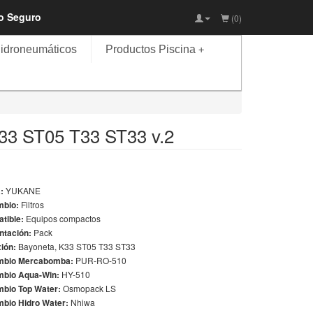
io Seguro
(0)
idroneumáticos
Productos Piscina
+
K33 ST05 T33 ST33 v.2
a:
YUKANE
mbio:
Filtros
tible:
Equipos compactos
ntación:
Pack
ión:
Bayoneta, K33 ST05 T33 ST33
mbio Mercabomba:
PUR-RO-510
bio Aqua-Win:
HY-510
bio Top Water:
Osmopack LS
bio Hidro Water:
Nhiwa