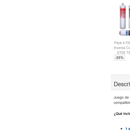
Pack 4 Fi
Inversa 
ST05 T3
-25%
Descr
Juego de 
compatible
¿Qué incl
1 