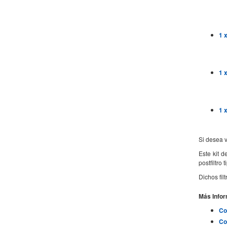
1 
1 
1 
Si desea v
Este kit 
postfiltro
Dichos fi
Más Info
Co
Co