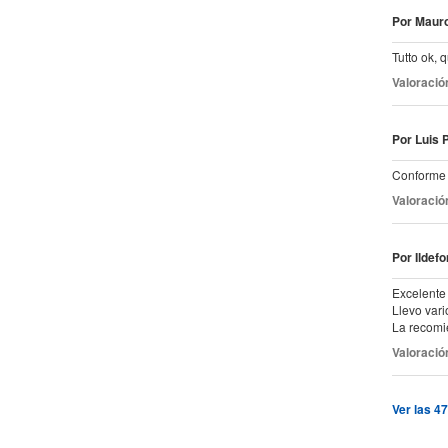
Por Mauro
Tutto ok, q
Valoració
Por Luis P
Conforme c
Valoració
Por Ildef
Excelente 
Llevo var
La recomi
Valoració
Ver las 47