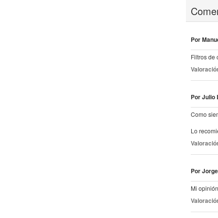
Coment
Por Manue
Filtros de
Valoració
Por Julio 
Como siemp
Lo recom
Valoració
Por Jorge
Mi opinió
Valoració