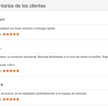
arios de los clientes
l F.
 calidad con buen servicio y entrega rapida
n:
L.
re, un producto excelente. Muchas facilidades a la hora de hacer el pedido. Rápi
iendo 100%
n:
 R.
n es buena, se ha adaptado perfectamente a mi equipo de ósmosis.
n: