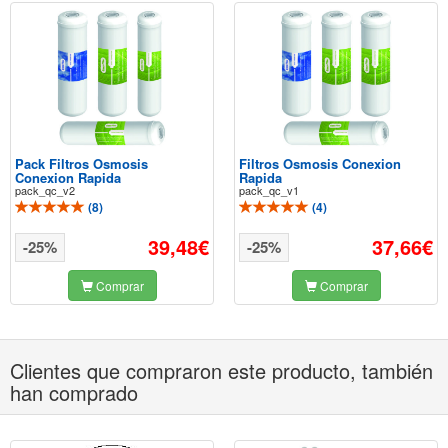
Pack Filtros Osmosis
Filtros Osmosis Conexion
Conexion Rapida
Rapida
pack_qc_v2
pack_qc_v1
(
8
)
(
4
)
39,48€
37,66€
-25%
-25%
Comprar
Comprar
Clientes que compraron este producto, también
han comprado