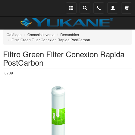
Menu
Buscar
Teléfono
Mi
Ver ce
catálogo
cuenta
Catálogo
Osmosis Inversa
Recambios
Filtro Green Filter Conexion Rapida PostCarbon
Filtro Green Filter Conexion Rapida
PostCarbon
8709