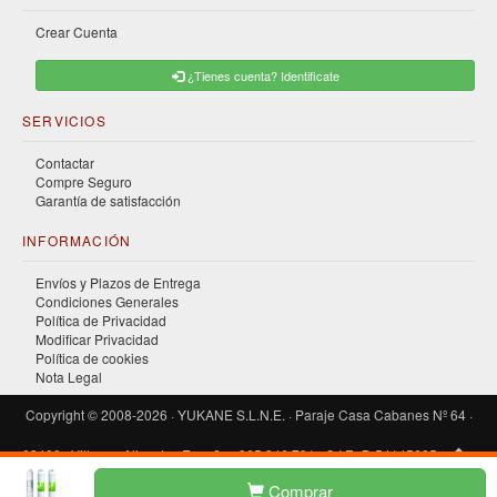
Crear Cuenta
¿Tienes cuenta? Identificate
SERVICIOS
Contactar
Compre Seguro
Garantía de satisfacción
INFORMACIÓN
Envíos y Plazos de Entrega
Condiciones Generales
Política de Privacidad
Modificar Privacidad
Política de cookies
Nota Legal
Copyright © 2008-2026 · YUKANE S.L.N.E. · Paraje Casa Cabanes Nº 64 ·
03400 · Villena · Alicante · España · 965 346 791 · C.I.F.: B-54145685
Comprar