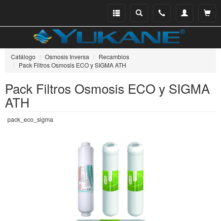
Menu
Buscar
Teléfono
Mi
Ver ce
catálogo
cuenta
Catálogo
Osmosis Inversa
Recambios
Pack Filtros Osmosis ECO y SIGMA ATH
Pack Filtros Osmosis ECO y SIGMA
ATH
pack_eco_sigma