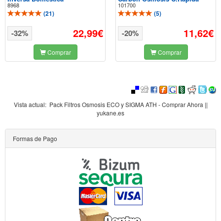
8968
101700
(
21
)
(
5
)
22,99€
11,62€
-32%
-20%
Comprar
Comprar
Vista actual:
Pack Filtros Osmosis ECO y SIGMA ATH - Comprar Ahora ||
yukane.es
Formas de Pago