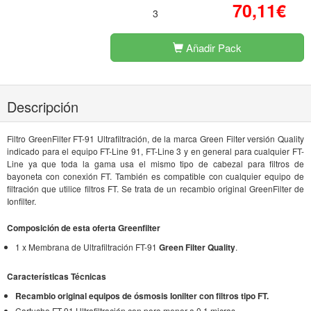
70,11€
3
Añadir Pack
Descripción
Filtro GreenFilter FT-91 Ultrafiltración, de la marca Green Filter versión Quality
indicado para el equipo FT-Line 91, FT-Line 3 y en general para cualquier FT-
Line ya que toda la gama usa el mismo tipo de cabezal para filtros de
bayoneta con conexión FT. También es compatible con cualquier equipo de
filtración que utilice filtros FT. Se trata de un recambio original GreenFilter de
Ionfilter.
Composición de esta oferta Greenfilter
1 x Membrana de Ultrafiltración FT-91
Green Filter Quality
.
Características Técnicas
Recambio original equipos de ósmosis Ionilter con filtros tipo FT.
Cartucho FT-91 Ultrafiltración con poro menor a 0,1 micras.