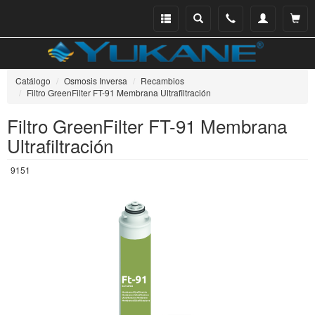
Menu
Buscar
Teléfono
Mi
Ver ce
catálogo
cuenta
Catálogo
Osmosis Inversa
Recambios
Filtro GreenFilter FT-91 Membrana Ultrafiltración
Filtro GreenFilter FT-91 Membrana
Ultrafiltración
9151