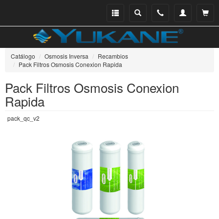
Menu
Buscar
Teléfono
Mi
Ver ce
catálogo
cuenta
Catálogo
Osmosis Inversa
Recambios
Pack Filtros Osmosis Conexion Rapida
Pack Filtros Osmosis Conexion
Rapida
pack_qc_v2