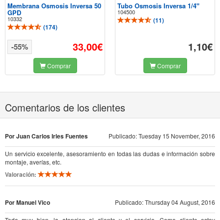
Membrana Osmosis Inversa 50
Tubo Osmosis Inversa 1/4"
GPD
104500
10332
(
11
)
(
174
)
33,00€
1,10€
-55%
Comprar
Comprar
Comentarios de los clientes
Por Juan Carlos Irles Fuentes
Publicado: Tuesday 15 November, 2016
Un servicio excelente, asesoramiento en todas las dudas e información sobre
montaje, averías, etc.
Valoración:
Por Manuel Vico
Publicado: Thursday 04 August, 2016
Todo muy bien, la atencion al cliente y el servicio. Como cliente estoy