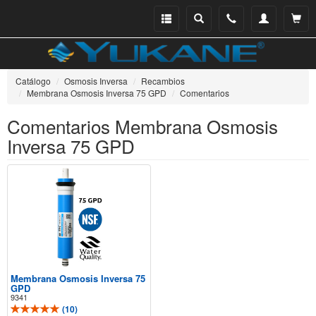
Menu
Buscar
Teléfono
Mi
Ver ce
catálogo
cuenta
Catálogo
Osmosis Inversa
Recambios
Membrana Osmosis Inversa 75 GPD
Comentarios
Comentarios Membrana Osmosis
Inversa 75 GPD
Membrana Osmosis Inversa 75
GPD
9341
(
10
)