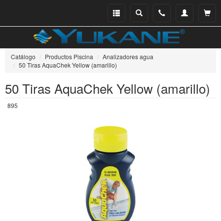
Menu
Buscar
Teléfono
Mi
Ver ce
catálogo
cuenta
Catálogo
Productos Piscina
Analizadores agua
50 Tiras AquaChek Yellow (amarillo)
50 Tiras AquaChek Yellow (amarillo)
895