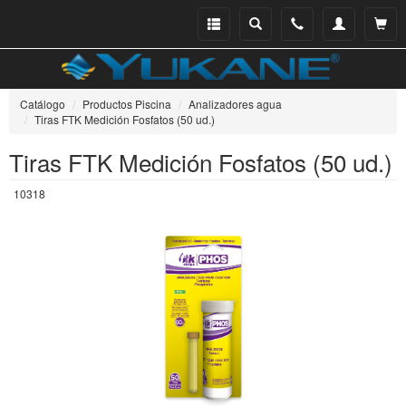
Menu
Buscar
Teléfono
Mi
Ver ce
catálogo
cuenta
Catálogo
Productos Piscina
Analizadores agua
Tiras FTK Medición Fosfatos (50 ud.)
Tiras FTK Medición Fosfatos (50 ud.)
10318