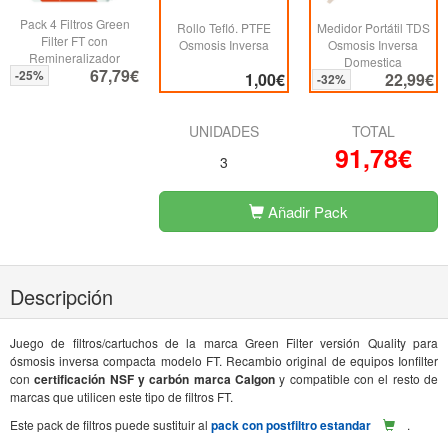
Pack 4 Filtros Green
Rollo Tefló. PTFE
Medidor Portátil TDS
Filter FT con
Osmosis Inversa
Osmosis Inversa
Remineralizador
Domestica
67,79€
-25%
1,00€
22,99€
-32%
UNIDADES
TOTAL
91,78€
3
Añadir Pack
Descripción
Juego de filtros/cartuchos de la marca Green Filter versión Quality para
ósmosis inversa compacta modelo FT. Recambio original de equipos Ionfilter
con
certificación NSF y carbón marca Calgon
y compatible con el resto de
marcas que utilicen este tipo de filtros FT.
Este pack de filtros puede sustituir al
pack con postfiltro estandar
.