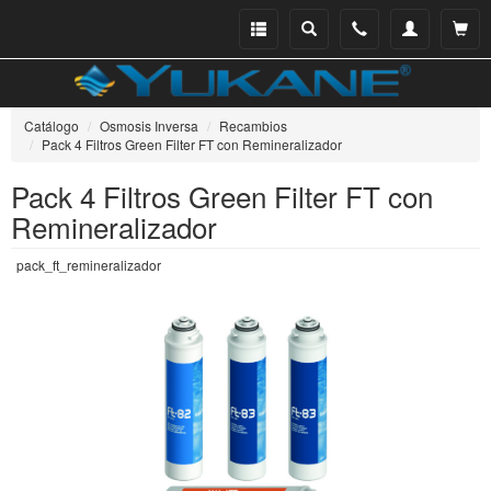
Menu
Buscar
Teléfono
Mi
Ver ce
catálogo
cuenta
Catálogo
Osmosis Inversa
Recambios
Pack 4 Filtros Green Filter FT con Remineralizador
Pack 4 Filtros Green Filter FT con
Remineralizador
pack_ft_remineralizador