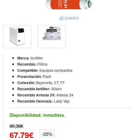
Marca:
Ionfilter
Recambio:
Filtros
Compatible:
Equipos compactos
Presentación:
Pack
Conexión:
Bayoneta, CT, FT
Recambio Ionfilter:
Alison
Recambio Artesia 24:
Artesia 24
Recambio Osmosis:
Lady Vap
Disponibilidad:
inmediata.
90,38€
67,79€
-25%