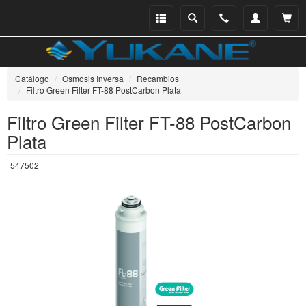
Menu
Buscar
Teléfono
Mi
Ver ce
catálogo
cuenta
Catálogo
Osmosis Inversa
Recambios
Filtro Green Filter FT-88 PostCarbon Plata
Filtro Green Filter FT-88 PostCarbon
Plata
547502