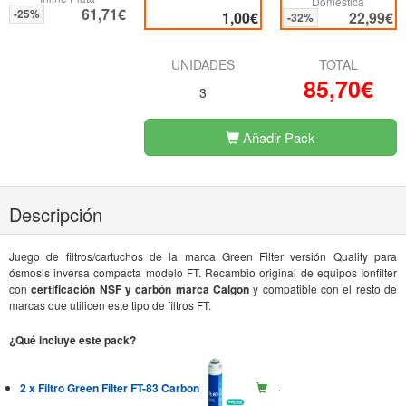
Domestica
61,71€
-25%
1,00€
22,99€
-32%
UNIDADES
TOTAL
85,70€
3
Añadir Pack
Descripción
Juego de filtros/cartuchos de la marca Green Filter versión Quality para
ósmosis inversa compacta modelo FT. Recambio original de equipos Ionfilter
con
certificación NSF y carbón marca Calgon
y compatible con el resto de
marcas que utilicen este tipo de filtros FT.
¿Qué incluye este pack?
2 x Filtro Green Filter FT-83 Carbon
.