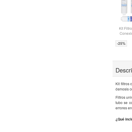
Kit Filt
Conexi
-25%
Descr
Kit filtro
ósmosis c
Filtros un
tubo se c
errores en
¿Qué incl