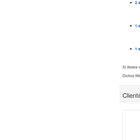
2 
1 
1 
Si desea v
Dichos fi
Clien