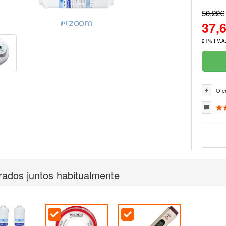
50,22€
37,
21% I.V.A.
Ofer
ados juntos habitualmente