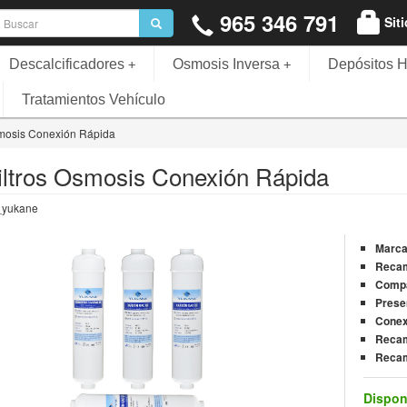
965 346 791
Sit
Descalcificadores
Osmosis Inversa
Depósitos H
+
+
Tratamientos Vehículo
Osmosis Conexión Rápida
Filtros Osmosis Conexión Rápida
_yukane
Marc
Reca
Compa
Prese
Conex
Recam
Recam
Dispon