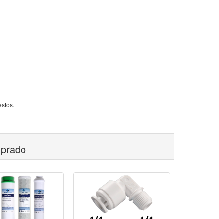
estos.
mprado