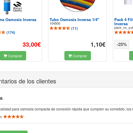
a Osmosis Inversa
Tubo Osmosis Inversa 1/4"
Pack 4 Fi
104500
Inversa
pack_nc_yu
(
11
)
(
174
)
33,00€
1,10€
-25%
Comprar
Comprar
arios de los clientes
M.
e calidad para osmosis compacta de conexión rápida que cumplen su cometido, los
n: