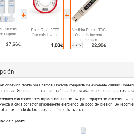
ros Osmosis
Rollo Tefló. PTFE
Medidor Portátil TDS
ón Rápida
Osmosis Inversa
Osmosis Inversa
Domestica
37,66€
1,00€
22,99€
-32%
ipción
s con conexión rápida para ósmosis inversa compacta de excelente calidad (
materi
ompactas. Se trata de una combinación de filtros usada frecuentemente en ósmosi
iversales con conexiones rápidas hembra de 1/4" para equipos de ósmosis inversa c
onecta a cada conector simplemente ejerciendo un poco de presión. Se recomienda
 el conexionado de los tubos de la ósmosis inversa.
uye este pack?