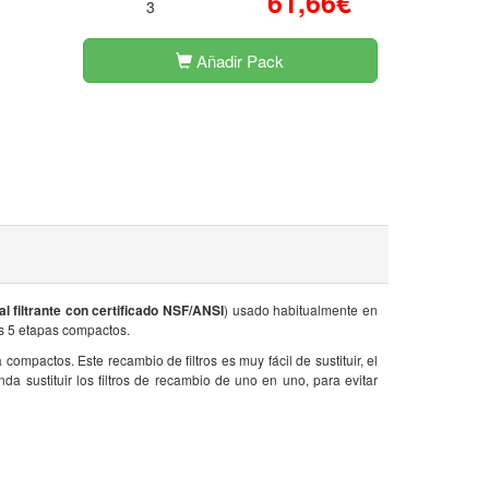
61,66€
3
Añadir Pack
al filtrante con certificado NSF/ANSI
) usado habitualmente en
s 5 etapas compactos.
ompactos. Este recambio de filtros es muy fácil de sustituir, el
 sustituir los filtros de recambio de uno en uno, para evitar