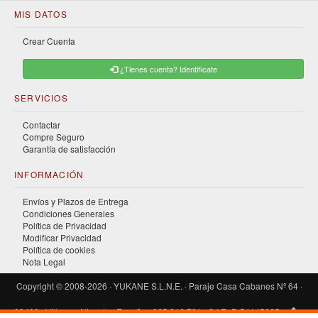
MIS DATOS
Crear Cuenta
¿Tienes cuenta? Identificate
SERVICIOS
Contactar
Compre Seguro
Garantía de satisfacción
INFORMACIÓN
Envíos y Plazos de Entrega
Condiciones Generales
Política de Privacidad
Modificar Privacidad
Política de cookies
Nota Legal
Copyright © 2008-2026 · YUKANE S.L.N.E. · Paraje Casa Cabanes Nº 64 ·
03400 · Villena · Alicante · España · 965 346 791 · C.I.F.: B-54145685