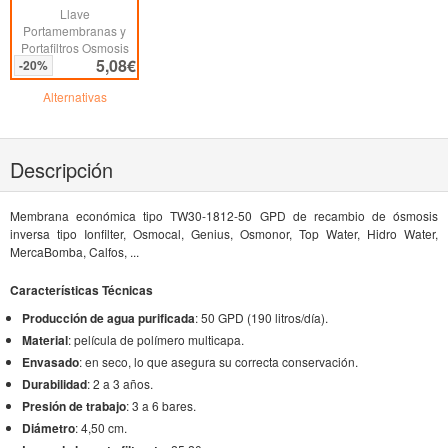
Llave
Portamembranas y
Portafiltros Osmosis
5,08€
-20%
Inversa Doméstica
Alternativas
Descripción
Membrana económica tipo TW30-1812-50 GPD de recambio de ósmosis
inversa tipo Ionfilter, Osmocal, Genius, Osmonor, Top Water, Hidro Water,
MercaBomba, Calfos, ...
Características Técnicas
Producción de agua purificada
: 50 GPD (190 litros/día).
Material
: película de polímero multicapa.
Envasado
: en seco, lo que asegura su correcta conservación.
Durabilidad
: 2 a 3 años.
Presión de trabajo
: 3 a 6 bares.
Diámetro
: 4,50 cm.