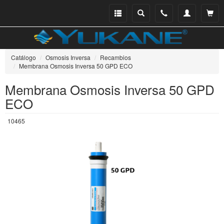
Menu
Buscar
Teléfono
Mi
Ver ce
catálogo
cuenta
Catálogo
Osmosis Inversa
Recambios
Membrana Osmosis Inversa 50 GPD ECO
Membrana Osmosis Inversa 50 GPD
ECO
10465