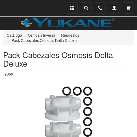
Menu
Buscar
Teléfono
Mi
Ver ce
catálogo
cuenta
Catálogo
Osmosis Inversa
Repuestos
Pack Cabezales Osmosis Delta Deluxe
Pack Cabezales Osmosis Delta
Deluxe
9369