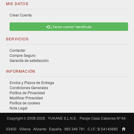
MIS DATOS
Crear Cuenta
¿Tienes cuenta? Identificate
SERVICIOS
Contactar
Compre Seguro
Garantía de satisfacción
INFORMACIÓN
Envíos y Plazos de Entrega
Condiciones Generales
Política de Privacidad
Modificar Privacidad
Política de cookies
Nota Legal
Copyright © 2008-2026 · YUKANE S.L.N.E. · Paraje Casa Cabanes Nº 64 ·
03400 · Villena · Alicante · España · 965 346 791 · C.I.F.: B-54145685