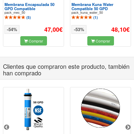
Membrana Encapsulada 50
Membrana Kuna Water
GPD Compatible
Compatible 50 GPD
pack_mec_50
pack_kuna_water_50
(
5
)
(
1
)
47,00€
48,10€
-54%
-53%
Comprar
Comprar
Clientes que compraron este producto, también
han comprado