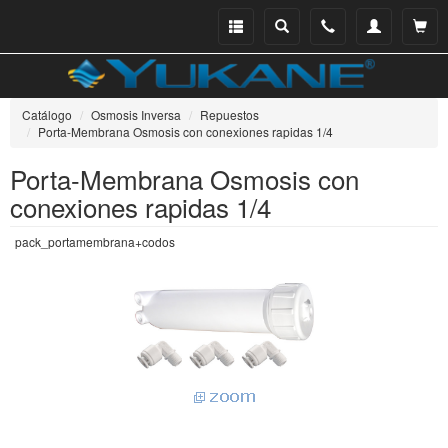
Menu
Buscar
Teléfono
Mi
Ver ce
catálogo
cuenta
Catálogo
Osmosis Inversa
Repuestos
Porta-Membrana Osmosis con conexiones rapidas 1/4
Porta-Membrana Osmosis con
conexiones rapidas 1/4
pack_portamembrana+codos