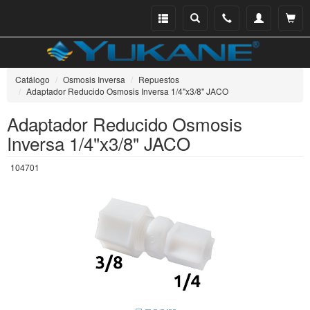
Menu
Buscar
Teléfono
Mi
Ver ce
catálogo
cuenta
Catálogo
Osmosis Inversa
Repuestos
Adaptador Reducido Osmosis Inversa 1/4"x3/8" JACO
Adaptador Reducido Osmosis
Inversa 1/4"x3/8" JACO
104701