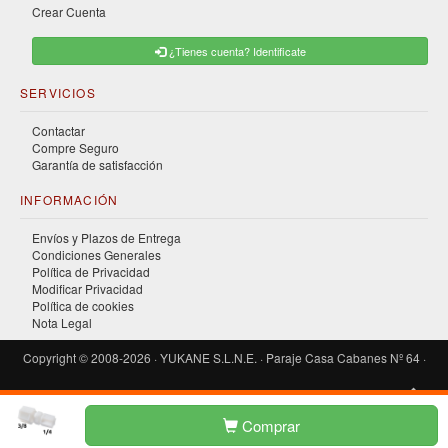
Crear Cuenta
¿Tienes cuenta? Identificate
SERVICIOS
Contactar
Compre Seguro
Garantía de satisfacción
INFORMACIÓN
Envíos y Plazos de Entrega
Condiciones Generales
Política de Privacidad
Modificar Privacidad
Política de cookies
Nota Legal
Copyright © 2008-2026 · YUKANE S.L.N.E. · Paraje Casa Cabanes Nº 64 ·
03400 · Villena · Alicante · España · 965 346 791 · C.I.F.: B-54145685
Comprar