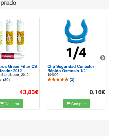
mprado
tros Green Filter CS
Clip Seguridad Conector
Codo Mixto
izador 2012
Rápido Osmosis 1/4"
Osmosis Inv
ineralizador_2012
104000
103001
(
80
)
(
3
)
43,83€
0,16€
Comprar
Comprar