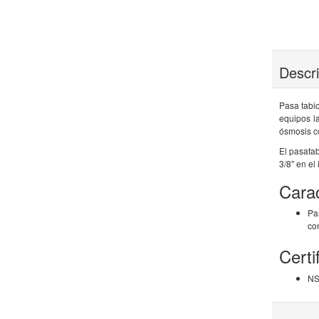
Descr
Pasa tabi
equipos l
ósmosis 
El pasata
3/8" en el 
Carac
Pa
co
Certi
NS