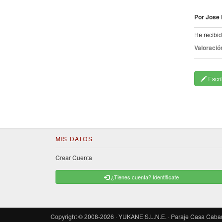
Por Jose 
He recibid
Valoració
Escri
MIS DATOS
Crear Cuenta
¿Tienes cuenta? Identificate
Copyright © 2008-2026 · YUKANE S.L.N.E. · Paraje Casa Cabanes 