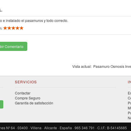
L.
o e instalado el pasamuros y todo correcto.
n:
bir Comentario
Vista actual:
Pasamuro Osmosis Inve
SERVICIOS
I
Contactar
E
Compre Seguro
C
Garantía de satisfacción
P
M
P
N
Nº 64 · 03400 · Villena · Alicante · España · 965 346 791 · C.I.F.: B-54145685