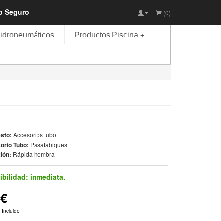
io Seguro
(0)
idroneumáticos
Productos Piscina
+
sto:
Accesorios tubo
orio Tubo:
Pasatabiques
ión:
Rápida hembra
ibilidad:
inmediata.
2€
 Incluido