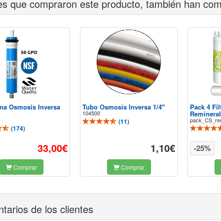
tes que compraron este producto, también han co
a Osmosis Inversa
Tubo Osmosis Inversa 1/4"
Pack 4 Fil
104500
Remineral
pack_CS_rem
(
11
)
(
174
)
33,00€
1,10€
-25%
Comprar
Comprar
arios de los clientes