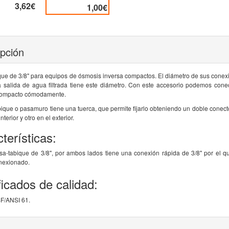
3,62€
1,00€
ipción
que de 3/8" para equipos de ósmosis inversa compactos. El diámetro de sus conex
a salida de agua filtrada tiene este diámetro. Con este accesorio podemos cone
compacto cómodamente.
bique o pasamuro tiene una tuerca, que permite fijarlo obteniendo un doble conec
interior y otro en el exterior.
terísticas:
sa-tabique de 3/8", por ambos lados tiene una conexión rápida de 3/8" por el q
nexionado.
ficados de calidad:
F/ANSI 61.