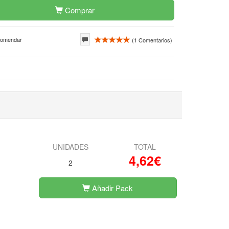
Comprar
omendar
(
1
Comentarios)
UNIDADES
TOTAL
4,62€
2
Añadir Pack