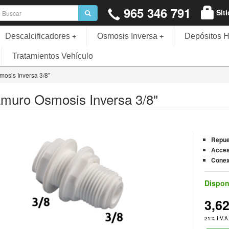
965 346 791
Sit
Descalcificadores
Osmosis Inversa
Depósitos H
+
+
Tratamientos Vehículo
osis Inversa 3/8"
muro Osmosis Inversa 3/8"
Repue
Acces
Conex
Dispon
3,6
21% I.V.A.