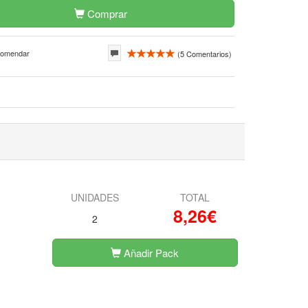
Comprar
omendar
(
5
Comentarios)
UNIDADES
TOTAL
8,26€
2
Añadir Pack