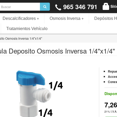
965 346 791
Sit
Descalcificadores
Osmosis Inversa
Depósitos H
+
+
Tratamientos Vehículo
ito Osmosis Inversa 1/4"x1/4"
ula Deposito Osmosis Inversa 1/4"x1/4"
Repue
Acces
Conex
Dispon
7,2
21% I.V.A.