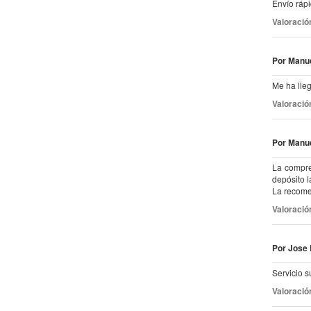
Envío rápi
Valoració
Por Manue
Me ha lle
Valoració
Por Manue
La compre
depósito l
La recomen
Valoració
Por Jose
Servicio s
Valoració