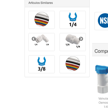
Artículos Similares
Compr
Valvul
Osmosi
1/4