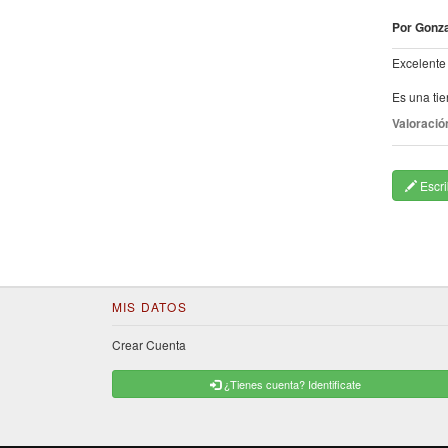
Por Gonz
Excelente 
Es una ti
Valoració
Escri
MIS DATOS
Crear Cuenta
¿Tienes cuenta? Identificate