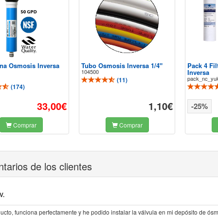
a Osmosis Inversa
Tubo Osmosis Inversa 1/4"
Pack 4 Fi
104500
Inversa
pack_nc_yu
(
11
)
(
174
)
33,00€
1,10€
-25%
Comprar
Comprar
arios de los clientes
V.
cto, funciona perfectamente y he podido instalar la válvula en mi depósito de ós