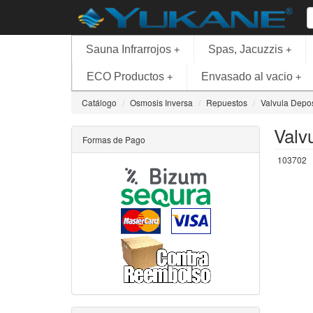
Sauna Infrarrojos
Spas, Jacuzzis
+
+
ECO Productos
Envasado al vacio
+
+
Catálogo
Osmosis Inversa
Repuestos
Valvula Depos
Valv
Formas de Pago
103702