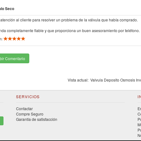
alo Seco
atención al cliente para resolver un problema de la válvula que había comprado.
enda completamente fiable y que proporciona un buen asesoramiento por teléfono.
n:
bir Comentario
Vista actual:
Valvula Deposito Osmosis Inv
SERVICIOS
I
Contactar
E
Compre Seguro
C
Garantía de satisfacción
P
M
P
N