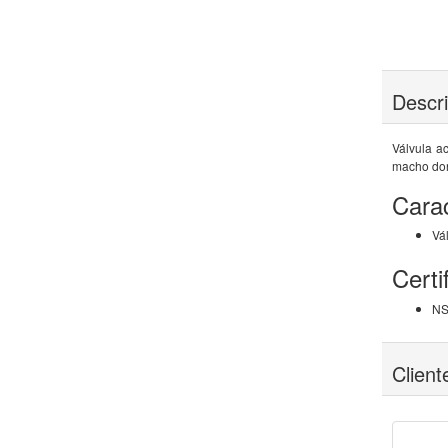
Descr
Válvula a
macho dond
Carac
Vá
Certi
NS
Clien