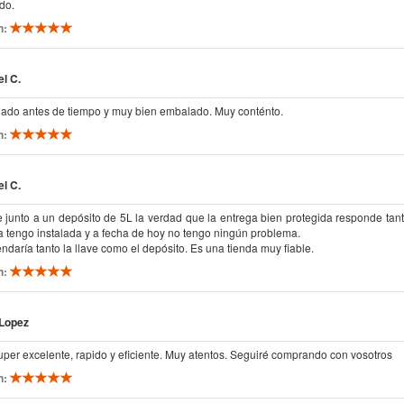
do.
n:
l C.
gado antes de tiempo y muy bien embalado. Muy conténto.
n:
l C.
 junto a un depósito de 5L la verdad que la entrega bien protegida responde tan
a tengo instalada y a fecha de hoy no tengo ningún problema.
daría tanto la llave como el depósito. Es una tienda muy fiable.
n:
 Lopez
uper excelente, rapido y eficiente. Muy atentos. Seguiré comprando con vosotros
n: