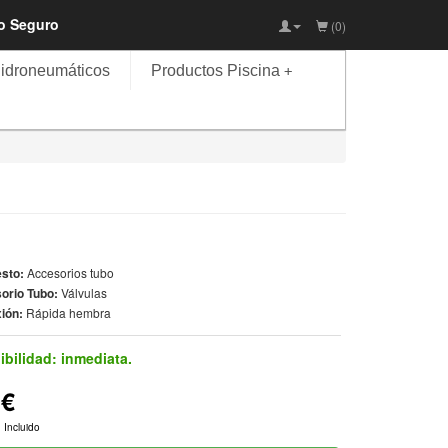
io Seguro
(0)
idroneumáticos
Productos Piscina
+
sto:
Accesorios tubo
orio Tubo:
Válvulas
ión:
Rápida hembra
ibilidad:
inmediata.
6€
 Incluido