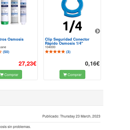
ltros Osmosis
Clip Seguridad Conector
Codo Mixto
Rápido Osmosis 1/4"
Osmosis Inv
kane
104000
103001
(
50
)
(
3
)
27,23€
0,16€
Comprar
Comprar
Publicado: Thursday 23 March, 2023
mosis sin problemas.