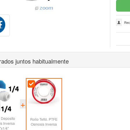
Rec
ados juntos habitualmente
a Deposito
Rollo Tefló. PTFE
s Inversa
Osmosis Inversa
"x1/4"