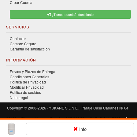
Crear Cuenta
¿Tienes cuenta? Identificate
SERVICIOS
Contactar
Compre Seguro
Garantía de satisfacción
INFORMACIÓN
Envíos y Plazos de Entrega
Condiciones Generales
Política de Privacidad
Modificar Privacidad
Política de cookies
Nota Legal
Copyright © 2008-2026 · YUKANE S.L.N.E. · Paraje Casa Cabanes Nº 64 ·
03400 · Villena · Alicante · España · 965 346 791 · C.I.F.: B-54145685
Info