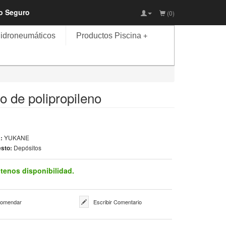
io Seguro
(0)
idroneumáticos
Productos Piscina
+
o de polipropileno
a:
YUKANE
sto:
Depósitos
tenos disponibilidad.
omendar
Escribir Comentario