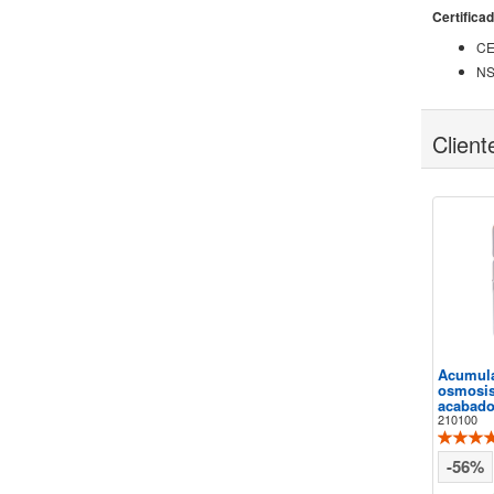
Certifica
CE
NS
Clien
Acumula
osmosis 
acabado
210100
-56%