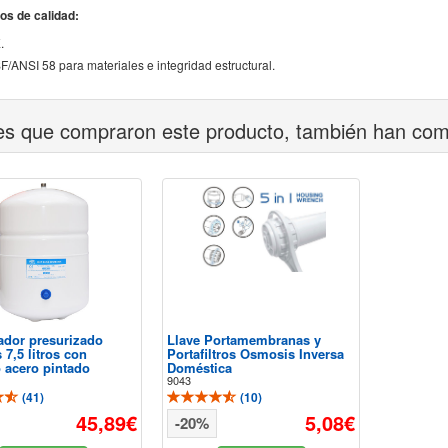
dos de calidad:
.
F/ANSI 58 para materiales e integridad estructural.
tes que compraron este producto, también han co
dor presurizado
Llave Portamembranas y
7,5 litros con
Portafiltros Osmosis Inversa
 acero pintado
Doméstica
9043
(
41
)
(
10
)
45,89€
5,08€
-20%