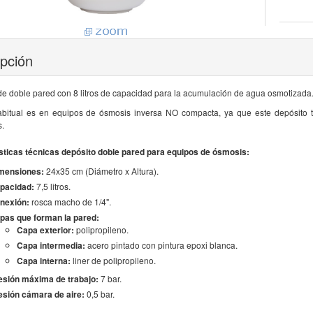
ipción
de doble pared con 8 litros de capacidad para la acumulación de agua osmotizada
bitual es en equipos de ósmosis inversa NO compacta, ya que este depósito
.
sticas técnicas depósito doble pared para equipos de ósmosis:
mensiones:
24x35 cm (Diámetro x Altura).
pacidad:
7,5 litros.
nexión:
rosca macho de 1/4".
pas que forman la pared:
Capa exterior:
polipropileno.
Capa intermedia:
acero pintado con pintura epoxi blanca.
Capa interna:
liner de polipropileno.
esión máxima de trabajo:
7 bar.
esión cámara de aire:
0,5 bar.