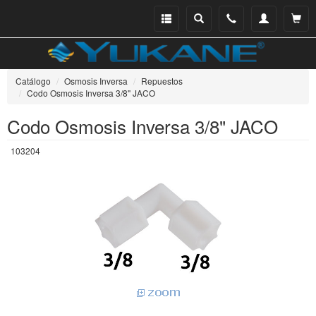
Menu
Buscar
Teléfono
Mi
Ver ce
catálogo
cuenta
Catálogo
Osmosis Inversa
Repuestos
Codo Osmosis Inversa 3/8" JACO
Codo Osmosis Inversa 3/8" JACO
103204