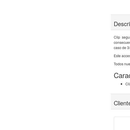
Descr
Clip segu
consecuen
caso de 3/
Este acces
Todos nue
Carac
Cl
Clien