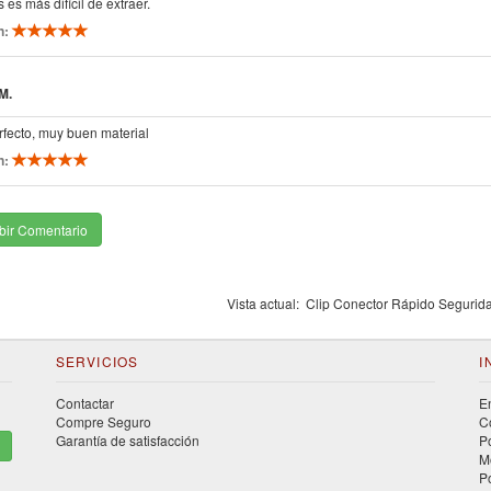
 es más difícil de extraer.
n:
M.
rfecto, muy buen material
n:
bir Comentario
Vista actual:
Clip Conector Rápido Segurid
SERVICIOS
I
Contactar
E
Compre Seguro
C
Garantía de satisfacción
P
M
P