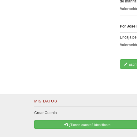
de manitas
Valoració
Por Jose 
Encaja pe
Valoració
Escri
MIS DATOS
Crear Cuenta
¿Tienes cuenta? Identificate