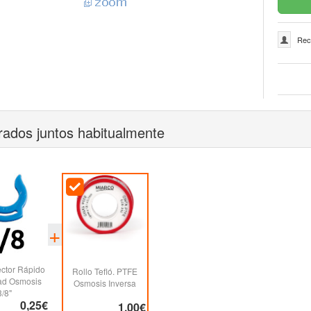
Rec
ados juntos habitualmente
ector Rápido
Rollo Tefló. PTFE
ad Osmosis
Osmosis Inversa
3/8"
0,25€
1,00€