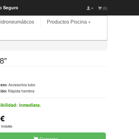
io Seguro
(0)
idroneumáticos
Productos Piscina
+
8"
sto:
Accesorios tubo
ión:
Rápida hembra
ibilidad:
inmediata.
5€
 Incluido
Comprar