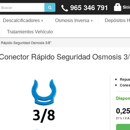
965 346 791
Sit
Descalcificadores
Osmosis Inversa
Depósitos H
+
+
Tratamientos Vehículo
r Rápido Seguridad Osmosis 3/8"
 Conector Rápido Seguridad Osmosis 3/
Repue
Conex
Dispon
0,2
21% I.V.A.