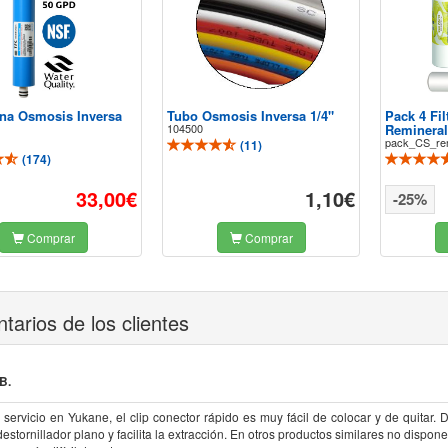
a Osmosis Inversa
Tubo Osmosis Inversa 1/4"
Pack 4 Fil
104500
Remineral
pack_CS_rem
(
11
)
(
174
)
33,00€
1,10€
-25%
Comprar
Comprar
arios de los clientes
B.
 servicio en Yukane, el clip conector rápido es muy fácil de colocar y de quitar
stornillador plano y facilita la extracción. En otros productos similares no dispon