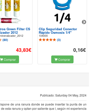
tros Green Filter CS
Clip Seguridad Conector
Codo Mixto
izador 2012
Rápido Osmosis 1/4"
Osmosis Inv
ineralizador_2012
104000
103001
(
80
)
(
3
)
43,83€
0,16€
Comprar
Comprar
Publicado: Saturday 04 May, 2024
. Dispone de una ranura donde se puede insertar la punta de un
e de esta ranura y optan por saliente que l, según mi experiencia