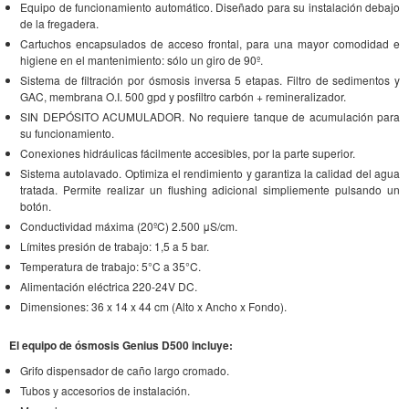
Equipo de funcionamiento automático. Diseñado para su instalación debajo
de la fregadera.
Cartuchos encapsulados de acceso frontal, para una mayor comodidad e
higiene en el mantenimiento: sólo un giro de 90º.
Sistema de filtración por ósmosis inversa 5 etapas. Filtro de sedimentos y
GAC, membrana O.I. 500 gpd y posfiltro carbón + remineralizador.
SIN DEPÓSITO ACUMULADOR. No requiere tanque de acumulación para
su funcionamiento.
Conexiones hidráulicas fácilmente accesibles, por la parte superior.
Sistema autolavado. Optimiza el rendimiento y garantiza la calidad del agua
tratada. Permite realizar un flushing adicional simpliemente pulsando un
botón.
Conductividad máxima (20ºC) 2.500 μS/cm.
Límites presión de trabajo: 1,5 a 5 bar.
Temperatura de trabajo: 5°C a 35°C.
Alimentación eléctrica 220-24V DC.
Dimensiones: 36 x 14 x 44 cm (Alto x Ancho x Fondo).
El equipo de ósmosis Genius D500 incluye:
Grifo dispensador de caño largo cromado.
Tubos y accesorios de instalación.