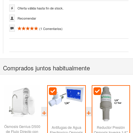
Oferta válida hasta fin de stock.
Recomendar
(
1
Comentarios)
Comprados juntos habitualmente
Ósmosis Genius D500
Antifugas de Agua
Reductor Presión
de Flujo Directo con
Electronico Osmosis
Osmosis Inversa 1/4"