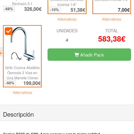
Rechazo 2:1
Inversa 1/4"
326,00€
-68%
51,38€
7,00€
-10%
Alternativas
Alternativas
UNIDADES
TOTAL
583,38€
4
Añadir Pack
Grifo Cocina Abatible
Ósmosis 3 Vias en
Una Maneta Clever
199,00€
-50%
Alternativas
Descripción
Genius D500 de Cillit, Agua segura y con la mejor calidad