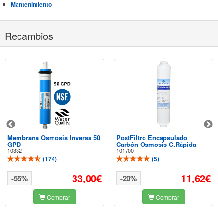
Mantenimiento
Recambios
Membrana Osmosis Inversa 50
PostFiltro Encapsulado
GPD
Carbón Osmosis C.Rápida
10332
101700
(
174
)
(
5
)
33,00€
11,62€
-55%
-20%
Comprar
Comprar