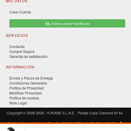
MIS DATOS
Crear Cuenta
¿Tienes cuenta? Identificate
SERVICIOS
Contactar
Compre Seguro
Garantía de satisfacción
INFORMACIÓN
Envíos y Plazos de Entrega
Condiciones Generales
Política de Privacidad
Modificar Privacidad
Política de cookies
Nota Legal
Copyright © 2008-2026 · YUKANE S.L.N.E. · Paraje Casa Cabanes Nº 64 ·
03400 · Villena · Alicante · España · 965 346 791 · C.I.F.: B-54145685