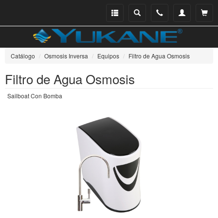
Menu
Buscar
Teléfono
Mi
Ver ce
catálogo
cuenta
Catálogo
Osmosis Inversa
Equipos
Filtro de Agua Osmosis
Filtro de Agua Osmosis
Sailboat Con Bomba