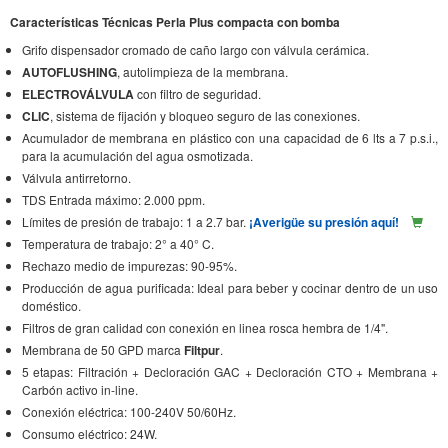
Características Técnicas Perla Plus compacta con bomba
Grifo dispensador cromado de caño largo con válvula cerámica.
AUTOFLUSHING
, autolimpieza de la membrana.
ELECTROVÁLVULA
con filtro de seguridad.
CLIC
, sistema de fijación y bloqueo seguro de las conexiones.
Acumulador de membrana en plástico con una capacidad de 6 lts a 7 p.s.i.,
para la acumulación del agua osmotizada.
Válvula antirretorno.
TDS Entrada máximo: 2.000 ppm.
Límites de presión de trabajo: 1 a 2.7 bar.
¡Averigüe su presión aquí!
Temperatura de trabajo: 2° a 40° C.
Rechazo medio de impurezas: 90-95%.
Producción de agua purificada: Ideal para beber y cocinar dentro de un uso
doméstico.
Filtros de gran calidad con conexión en linea rosca hembra de 1/4".
Membrana de 50 GPD marca
Filtpur
.
5 etapas: Filtración + Decloración GAC + Decloración CTO + Membrana +
Carbón activo in-line.
Conexión eléctrica: 100-240V 50/60Hz.
Consumo eléctrico: 24W.