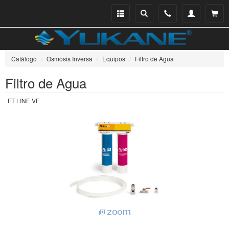
Menu
Buscar
Teléfono
Mi
Ver ce
catálogo
cuenta
Catálogo
Osmosis Inversa
Equipos
Filtro de Agua
Filtro de Agua
FT LINE VE