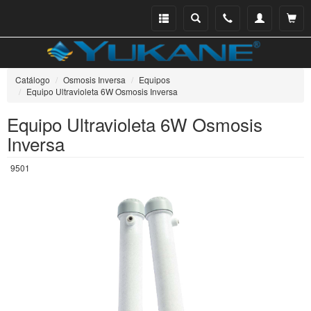
Menu
Buscar
Teléfono
Mi
Ver ce
catálogo
cuenta
Catálogo
Osmosis Inversa
Equipos
Equipo Ultravioleta 6W Osmosis Inversa
Equipo Ultravioleta 6W Osmosis
Inversa
9501