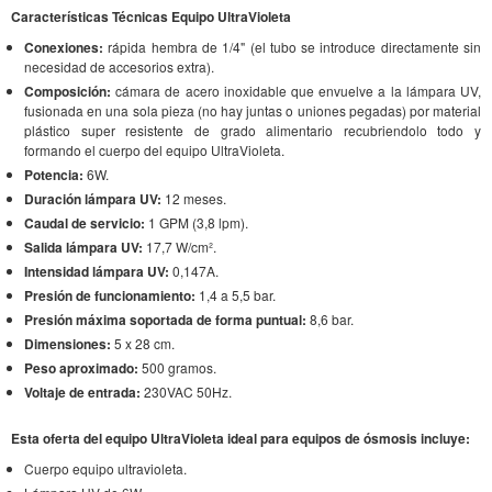
Características Técnicas Equipo UltraVioleta
Conexiones:
rápida hembra de 1/4" (el tubo se introduce directamente sin
necesidad de accesorios extra).
Composición:
cámara de acero inoxidable que envuelve a la lámpara UV,
fusionada en una sola pieza (no hay juntas o uniones pegadas) por material
plástico super resistente de grado alimentario recubriendolo todo y
formando el cuerpo del equipo UltraVioleta.
Potencia:
6W.
Duración lámpara UV:
12 meses.
Caudal de servicio:
1 GPM (3,8 lpm).
Salida lámpara UV:
17,7 W/cm².
Intensidad lámpara UV:
0,147A.
Presión de funcionamiento:
1,4 a 5,5 bar.
Presión máxima soportada de forma puntual:
8,6 bar.
Dimensiones:
5 x 28 cm.
Peso aproximado:
500 gramos.
Voltaje de entrada:
230VAC 50Hz.
Esta oferta del equipo UltraVioleta ideal para equipos de ósmosis incluye:
Cuerpo equipo ultravioleta.