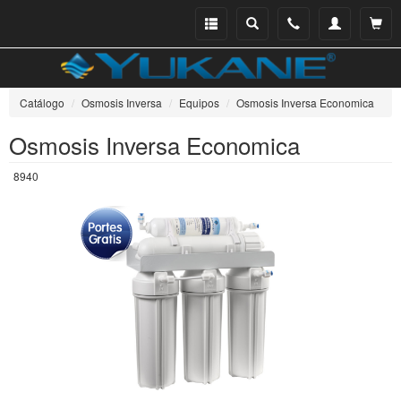
Menu
Buscar
Teléfono
Mi
Ver ce
catálogo
cuenta
Catálogo
Osmosis Inversa
Equipos
Osmosis Inversa Economica
Osmosis Inversa Economica
8940