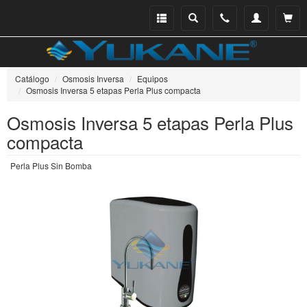
Menu
Buscar
Teléfono
Mi
Ver ce
catálogo
cuenta
Catálogo
Osmosis Inversa
Equipos
Osmosis Inversa 5 etapas Perla Plus compacta
Osmosis Inversa 5 etapas Perla Plus
compacta
Perla Plus Sin Bomba