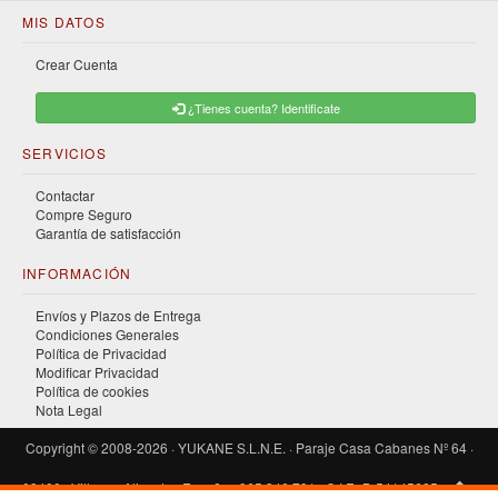
MIS DATOS
Crear Cuenta
¿Tienes cuenta? Identificate
SERVICIOS
Contactar
Compre Seguro
Garantía de satisfacción
INFORMACIÓN
Envíos y Plazos de Entrega
Condiciones Generales
Política de Privacidad
Modificar Privacidad
Política de cookies
Nota Legal
Copyright © 2008-2026 · YUKANE S.L.N.E. · Paraje Casa Cabanes Nº 64 ·
03400 · Villena · Alicante · España · 965 346 791 · C.I.F.: B-54145685