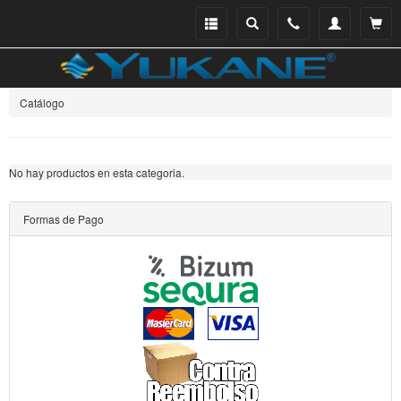
Menu
Buscar
Teléfono
Mi
Ver ce
catálogo
cuenta
Catálogo
No hay productos en esta categoria.
Formas de Pago