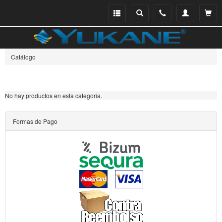
Menu
Buscar
Teléfono
Mi
Ver ce
catálogo
cuenta
Catálogo
No hay productos en esta categoria.
Formas de Pago