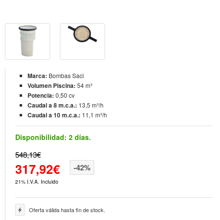
Marca:
Bombas Saci
Volumen Piscina:
54 m³
Potencia:
0,50 cv
Caudal a 8 m.c.a.:
13,5 m³/h
Caudal a 10 m.c.a.:
11,1 m³/h
Disponibilidad:
2 días.
548,13€
317,92€
-42%
21% I.V.A. Incluido
Oferta válida hasta fin de stock.