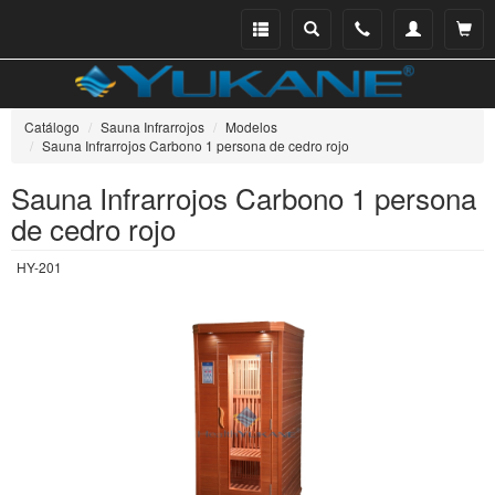
Menu
Buscar
Teléfono
Mi
Ver ce
catálogo
cuenta
Catálogo
Sauna Infrarrojos
Modelos
Sauna Infrarrojos Carbono 1 persona de cedro rojo
Sauna Infrarrojos Carbono 1 persona
de cedro rojo
HY-201