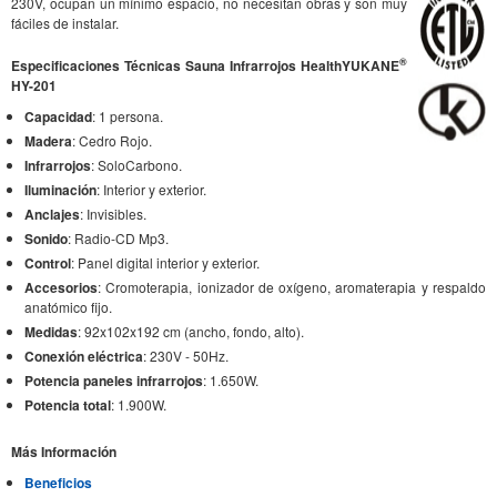
230V, ocupan un mínimo espacio, no necesitan obras y son muy
fáciles de instalar.
®
Especificaciones Técnicas Sauna Infrarrojos HealthYUKANE
HY-201
Capacidad
: 1 persona.
Madera
: Cedro Rojo.
Infrarrojos
: SoloCarbono.
Iluminación
: Interior y exterior.
Anclajes
: Invisibles.
Sonido
: Radio-CD Mp3.
Control
: Panel digital interior y exterior.
Accesorios
: Cromoterapia, ionizador de oxígeno, aromaterapia y respaldo
anatómico fijo.
Medidas
: 92x102x192 cm (ancho, fondo, alto).
Conexión eléctrica
: 230V - 50Hz.
Potencia paneles infrarrojos
: 1.650W.
Potencia total
: 1.900W.
Más Información
Beneficios