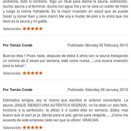
problema, todo lo contrario. Sigo un ritual para darme la sauna, exfoliación,
ducha, sauna y al terminar, ducha con agua fría y en la cara un cubito de hielo
y luego tu crema hidratante. Es la mejor inversión en salud que se puede
hacer (y comer bien y sano claro!) Me voy a mudar de piso y lo único que me
llevo es la sauna y mi gatita.
Valoración:
Por Tomás Conde
Publicado: Monday 02 February, 2015
Buenos días !! Pues nada, después de estos 4 años con la sauna trabajando
un mínimo de 2 veces por semana, está como nueva , ¡ una buena inversión
para tu salud !
Valoración:
Por Tomás Conde
Publicado: Saturday 26 January, 2013
Estimados amigos, soy el mismo que escribió el anterior comentario. La
sauna, ¡SIGUE SIENDO UNA AUTÉNTICA GOZADA!, no ha dado un solo fallo,
funciona a la perfección, la utilizo 3 ó cuatro días en semana, ¡Estoy mas
bueno que el pan! ja ja. Genial para la piel, genial para relajarte,......¡Como me
acuerdo de esta empresa cada vez que la utilizo!. GRACIAS.
Valoración: