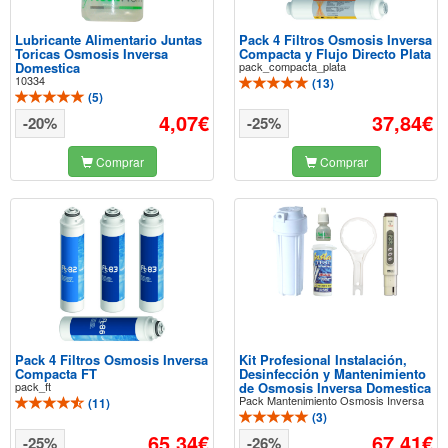
Lubricante Alimentario Juntas
Pack 4 Filtros Osmosis Inversa
Toricas Osmosis Inversa
Compacta y Flujo Directo Plata
Domestica
pack_compacta_plata
10334
(
13
)
(
5
)
4,07€
37,84€
-20%
-25%
Comprar
Comprar
Pack 4 Filtros Osmosis Inversa
Kit Profesional Instalación,
Compacta FT
Desinfección y Mantenimiento
pack_ft
de Osmosis Inversa Domestica
Pack Mantenimiento Osmosis Inversa
(
11
)
(
3
)
65,34€
67,41€
-25%
-26%