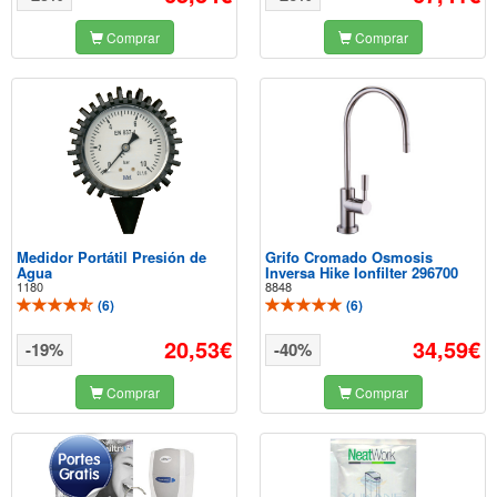
Comprar
Comprar
Medidor Portátil Presión de
Grifo Cromado Osmosis
Agua
Inversa Hike Ionfilter 296700
1180
8848
(
6
)
(
6
)
20,53€
34,59€
-19%
-40%
Comprar
Comprar