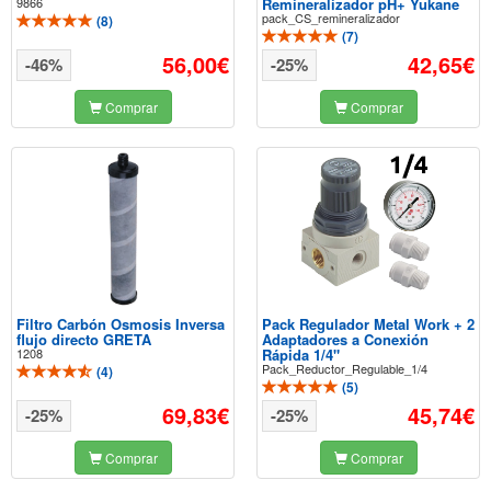
9866
Remineralizador pH+ Yukane
pack_CS_remineralizador
(
8
)
(
7
)
56,00€
42,65€
-46%
-25%
Comprar
Comprar
Filtro Carbón Osmosis Inversa
Pack Regulador Metal Work + 2
flujo directo GRETA
Adaptadores a Conexión
1208
Rápida 1/4"
Pack_Reductor_Regulable_1/4
(
4
)
(
5
)
69,83€
45,74€
-25%
-25%
Comprar
Comprar