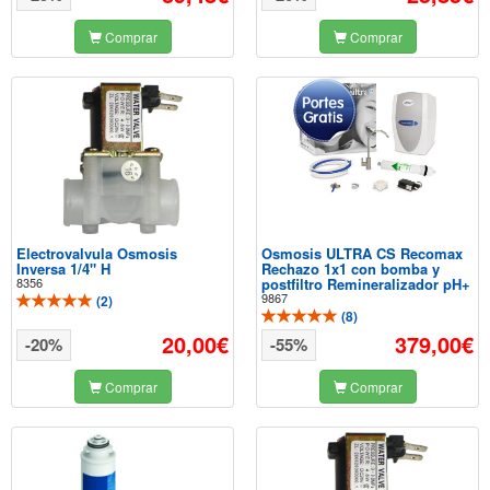
Comprar
Comprar
Electrovalvula Osmosis
Osmosis ULTRA CS Recomax
Inversa 1/4" H
Rechazo 1x1 con bomba y
8356
postfiltro Remineralizador pH+
9867
(
2
)
(
8
)
20,00€
379,00€
-20%
-55%
Comprar
Comprar