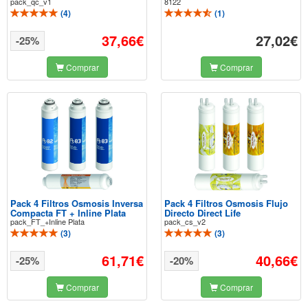
pack_qc_v1
8122
(
4
)
(
1
)
37,66€
27,02€
-25%
Comprar
Comprar
Pack 4 Filtros Osmosis Inversa
Pack 4 Filtros Osmosis Flujo
Compacta FT + Inline Plata
Directo Direct Life
pack_FT_+Inline Plata
pack_cs_v2
(
3
)
(
3
)
61,71€
40,66€
-25%
-20%
Comprar
Comprar