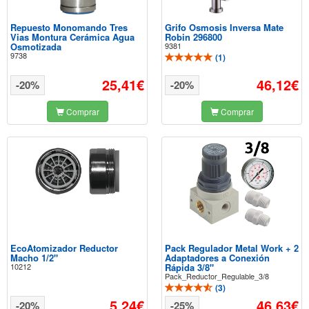
Repuesto Monomando Tres
Grifo Osmosis Inversa Mate
Vias Montura Cerámica Agua
Robin 296800
Osmotizada
9381
9738
(
1
)
25,41€
46,12€
-20%
-20%
Comprar
Comprar
EcoAtomizador Reductor
Pack Regulador Metal Work + 2
Macho 1/2"
Adaptadores a Conexión
10212
Rápida 3/8"
Pack_Reductor_Regulable_3/8
(
3
)
5,24€
46,63€
-20%
-25%