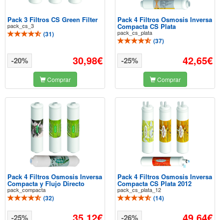
Pack 3 Filtros CS Green Filter
Pack 4 Filtros Osmosis Inversa
pack_cs_3
Compacta CS Plata
pack_cs_plata
(
31
)
(
37
)
30,98€
42,65€
-20%
-25%
Comprar
Comprar
Pack 4 Filtros Osmosis Inversa
Pack 4 Filtros Osmosis Inversa
Compacta y Flujo Directo
Compacta CS Plata 2012
pack_compacta
pack_cs_plata_12
(
32
)
(
14
)
35,12€
49,64€
-25%
-26%