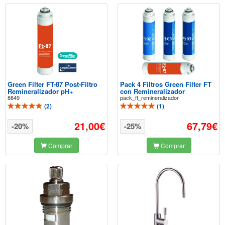
Green Filter FT-87 Post-Filtro
Pack 4 Filtros Green Filter FT
Remineralizador pH+
con Remineralizador
8849
pack_ft_remineralizador
(
2
)
(
1
)
21,00€
67,79€
-20%
-25%
Comprar
Comprar