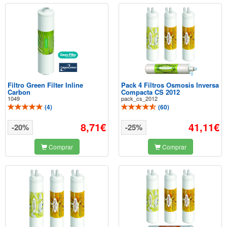
Filtro Green Filter Inline
Pack 4 Filtros Osmosis Inversa
Carbon
Compacta CS 2012
1049
pack_cs_2012
(
4
)
(
60
)
8,71€
41,11€
-20%
-25%
Comprar
Comprar