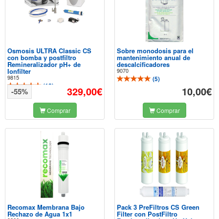
Osmosis ULTRA Classic CS
Sobre monodosis para el
con bomba y postfiltro
mantenimiento anual de
Remineralizador pH+ de
descalcificadores
Ionfilter
9070
9815
(
5
)
(
10
)
329,00€
10,00€
-55%
Comprar
Comprar
Recomax Membrana Bajo
Pack 3 PreFiltros CS Green
Rechazo de Agua 1x1
Filter con PostFiltro