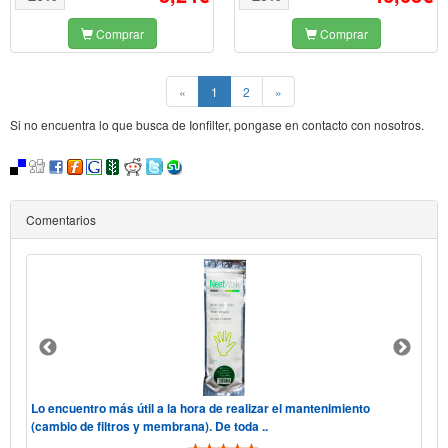
Comprar
Comprar
(current)
«
1
2
»
Si no encuentra lo que busca de Ionfilter, pongase en contacto con nosotros.
Comentarios
 "he
Lo encuentro más útil a la hora de realizar el mantenimiento
Hol
(cambio de filtros y membrana). De toda ..
tele