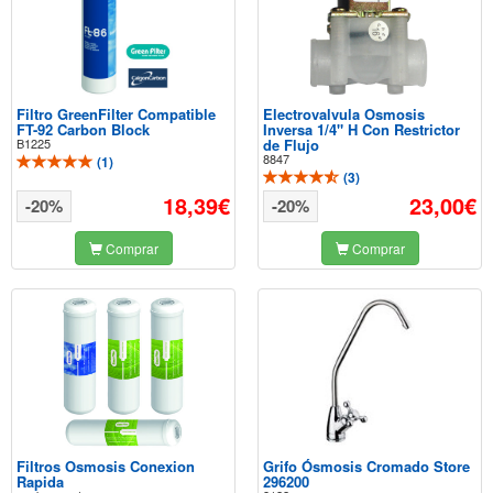
Filtro GreenFilter Compatible
Electrovalvula Osmosis
FT-92 Carbon Block
Inversa 1/4" H Con Restrictor
B1225
de Flujo
8847
(
1
)
(
3
)
18,39€
23,00€
-20%
-20%
Comprar
Comprar
Filtros Osmosis Conexion
Grifo Ósmosis Cromado Store
Rapida
296200