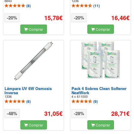
8843
1236
(
8
)
(
11
)
15,78€
16,46€
-20%
-20%
Comprar
Comprar
Lámpara UV 6W Osmosis
Pack 4 Sobres Clean Softener
Inversa
NeatWork
1336
4 x 611000
(
6
)
(
9
)
31,05€
28,71€
-48%
-28%
Comprar
Comprar