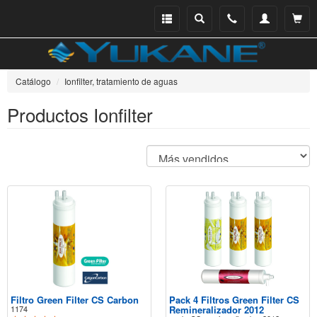
Menu
Buscar
Teléfono
Mi
Ver ce
catálogo
cuenta
Catálogo
Ionfilter, tratamiento de aguas
Productos Ionfilter
Filtro Green Filter CS Carbon
Pack 4 Filtros Green Filter CS
1174
Remineralizador 2012