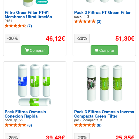
Filtro GreenFilter FT-91
Pack 3 Filtros FT Green Filter
Membrana Ultrafiltración
pack_ft_3
9151
(
3
)
(
7
)
46,12€
51,30€
-20%
-20%
Comprar
Comprar
Pack Filtros Osmosis
Pack 3 Filtros Osmosis Inversa
Conexion Rapida
Compacta Green Filter
pack_qc_v2
pack_compacta_3
(
8
)
(
8
)
39,48€
25,85€
-25%
-20%