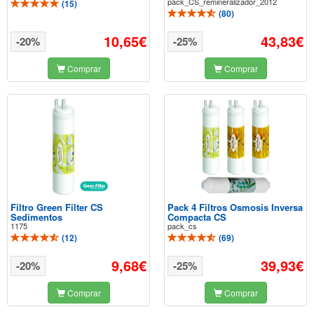
pack_CS_remineralizador_2012
(
15
)
(
80
)
10,65€
43,83€
-20%
-25%
Comprar
Comprar
Filtro Green Filter CS
Pack 4 Filtros Osmosis Inversa
Sedimentos
Compacta CS
1175
pack_cs
(
12
)
(
69
)
9,68€
39,93€
-20%
-25%
Comprar
Comprar