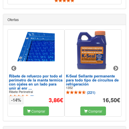
Ofertas
Ribete de refuerzo por todo el
K-Seal Sellante permanente
Aqu
perímetro de la manta termica
para todo tipo de circuítos de
Sel
con ojales en un lado para
refrigeración
Pis
unir al enr ...
1352
118
Ribete Perimetral
(
221
)
(
3
)
93€
3,86€
16,50€
-14%
-
Comprar
Comprar