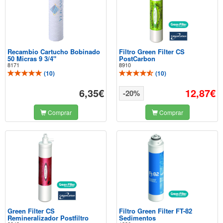
Recambio Cartucho Bobinado
Filtro Green Filter CS
50 Micras 9 3/4"
PostCarbon
8171
8910
(
10
)
(
10
)
6,35€
12,87€
-20%
Comprar
Comprar
Green Filter CS
Filtro Green Filter FT-82
Remineralizador Postfiltro
Sedimentos