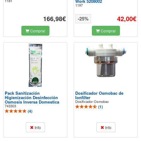
1181
Work 5208002
1197
166,98€
42,00€
-25%
Comprar
Comprar
Pack Sanitización
Dosificador Osmobac de
Higienización Desinfección
Ionfilter
Osmosis Inversa Domestica
Dosificador Osmobac
743303
(
1
)
(
4
)
Info
Info