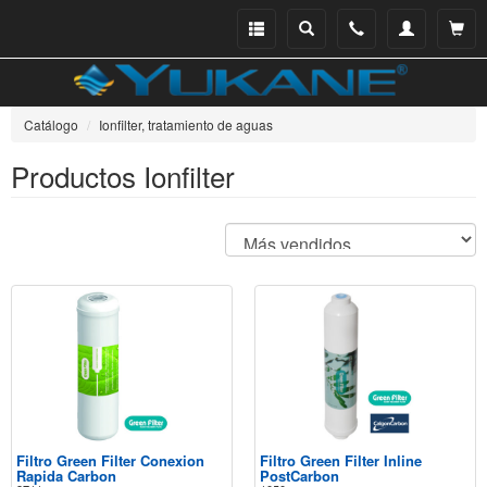
Menu
Buscar
Teléfono
Mi
Ver ce
catálogo
cuenta
Catálogo
Ionfilter, tratamiento de aguas
Productos Ionfilter
Filtro Green Filter Conexion
Filtro Green Filter Inline
Rapida Carbon
PostCarbon