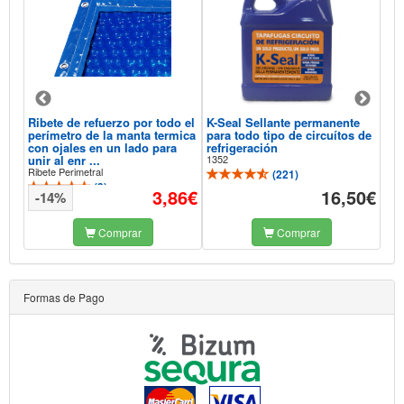
Ribete de refuerzo por todo el
K-Seal Sellante permanente
Aqu
perímetro de la manta termica
para todo tipo de circuítos de
Sel
con ojales en un lado para
refrigeración
Pis
unir al enr ...
1352
118
Ribete Perimetral
(
221
)
(
3
)
93€
3,86€
16,50€
-14%
-
Comprar
Comprar
Formas de Pago