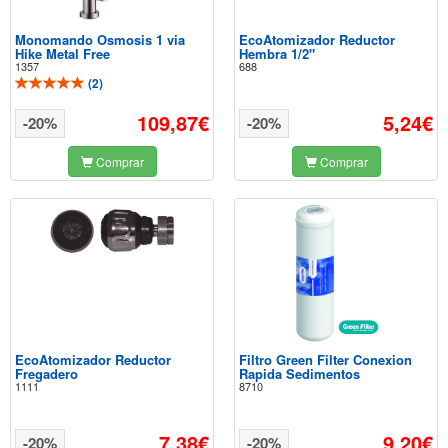
Monomando Osmosis 1 via
EcoAtomizador Reductor
Hike Metal Free
Hembra 1/2"
1357
688
(
2
)
109,87€
5,24€
-20%
-20%
Comprar
Comprar
EcoAtomizador Reductor
Filtro Green Filter Conexion
Fregadero
Rapida Sedimentos
1111
8710
7,38€
9,20€
-20%
-20%