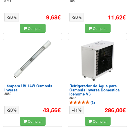
8711
1050
9,68€
11,62€
-20%
-20%
Comprar
Comprar
Lámpara UV 14W Osmosis
Refrigerador de Agua para
Inversa
Osmosis Inversa Domestica
8880
Icehome V3
8613
(
3
)
43,56€
286,00€
-20%
-41%
Comprar
Comprar