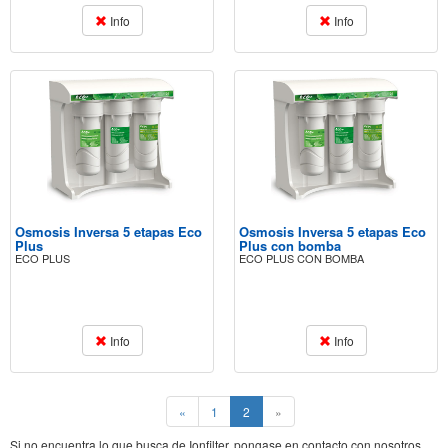
Info
Info
Osmosis Inversa 5 etapas Eco
Osmosis Inversa 5 etapas Eco
Plus
Plus con bomba
ECO PLUS
ECO PLUS CON BOMBA
Info
Info
(current)
«
1
2
»
Si no encuentra lo que busca de Ionfilter, pongase en contacto con nosotros.