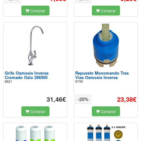
Comprar
Comprar
Grifo Osmosis Inversa
Repuesto Monomando Tres
Cromado Oslo 296500
Vias Osmosis Inversa
8821
9739
31,46€
23,38€
-20%
Comprar
Comprar