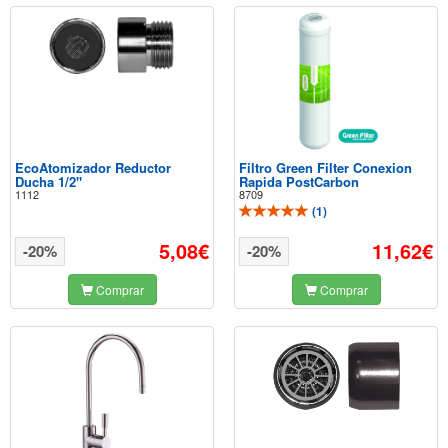
EcoAtomizador Reductor
Filtro Green Filter Conexion
Ducha 1/2"
Rapida PostCarbon
1112
8709
(
1
)
5,08€
11,62€
-20%
-20%
Comprar
Comprar