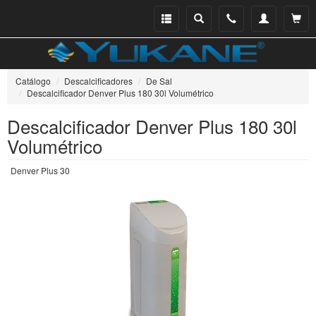
Menu
Buscar
Teléfono
Mi
Ver ce
catálogo
cuenta
Catálogo
Descalcificadores
De Sal
Descalcificador Denver Plus 180 30l Volumétrico
Descalcificador Denver Plus 180 30l
Volumétrico
Denver Plus 30