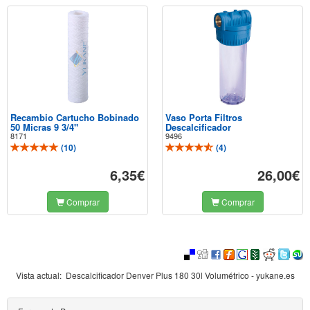
Recambio Cartucho Bobinado
Vaso Porta Filtros
50 Micras 9 3/4"
Descalcificador
8171
9496
(
10
)
(
4
)
6,35€
26,00€
Comprar
Comprar
Vista actual:
Descalcificador Denver Plus 180 30l Volumétrico - yukane.es