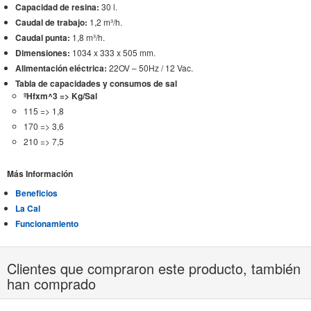
Capacidad de resina:
30 l.
Caudal de trabajo:
1,2 m³/h.
Caudal punta:
1,8 m³/h.
Dimensiones:
1034 x 333 x 505 mm.
Alimentación eléctrica:
22OV – 50Hz / 12 Vac.
Tabla de capacidades y consumos de sal
ºHfxm^3 => Kg/Sal
115 => 1,8
170 => 3,6
210 => 7,5
Más Información
Beneficios
La Cal
Funcionamiento
Clientes que compraron este producto, también
han comprado